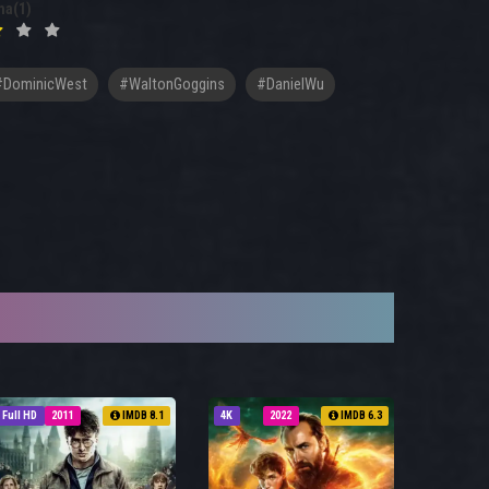
na(1)
#DominicWest
#WaltonGoggins
#DanielWu
Full HD
2011
IMDB 8.1
4K
2022
IMDB 6.3