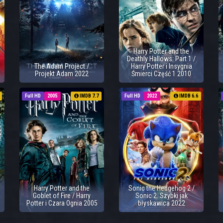
Harry Potter and the
Deathly Hallows: Part 1 /
The Adam Project /
Harry Potter i Insygnia
Projekt Adam 2022
Śmierci Część 1 2010
Full HD
2005
IMDB 7.7
Full HD
2022
IMDB 6.6
Harry Potter and the
Sonic the Hedgehog 2 /
Goblet of Fire / Harry
Sonic 2. Szybki jak
Potter i Czara Ognia 2005
błyskawica 2022