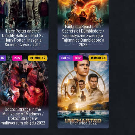
Fantastic Beasts: The
Harry Potter and the
Secrets of Dumbledore /
Deathly Hallows: Part 2 /
Fantastyczne zwierzęta:
Harry Potter i Insygnia
Tajemnice Dumbledore'a
Śmierci Część 2 2011
2022
4K
2022
IMDB 7.2
Full HD
2022
IMDB 6.4
Doctor Strange in the
Multiverse of Madness /
Doktor Strange w
multiwersum obłędu 2022
Uncharted 2022