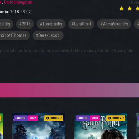
A
,
United Kingdom
Oce
ania:
2018-03-02
aider
#2018
#tombraider
#LaraCroft
#AliciaVikander
inScottThomas
#DerekJacobi
y
,
seriale
,
online
,
za darmo
,
darmowe
,
lektor
,
napisy
,
fullhd
,
4K
,
cały film
Full HD
2022
IMDB 6.7
Full HD
2010
IMDB 7.7