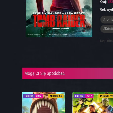
Kraj:
US
Rok wyd
#tombr
#Krist
Tagi:
film
Mogą Ci Się Spodobać
Full HD
2022
IMDB 4.5
Full HD
2017
IMDB 7.9