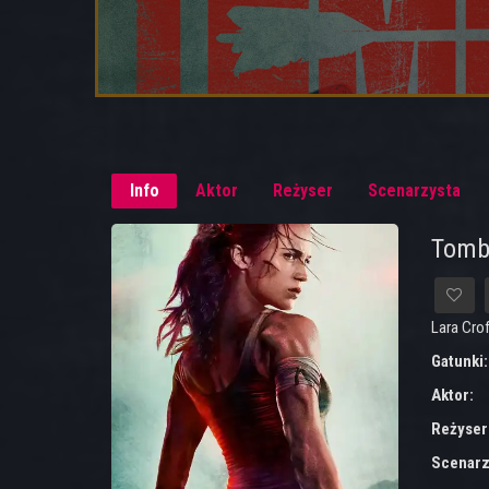
Info
Aktor
Reżyser
Scenarzysta
Tomb
Lara Cro
Gatunki
Aktor:
Reżyser
Scenarz