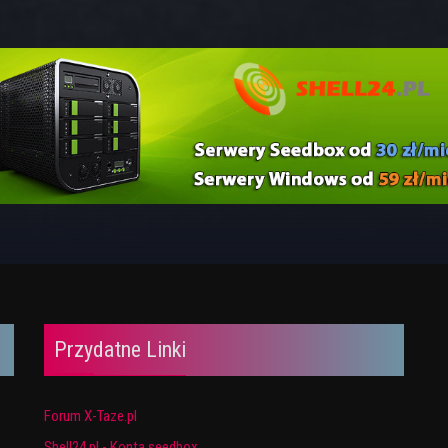
Przydatne Linki
Forum X-Taze.pl
Shell24.pl - Konta seedbox