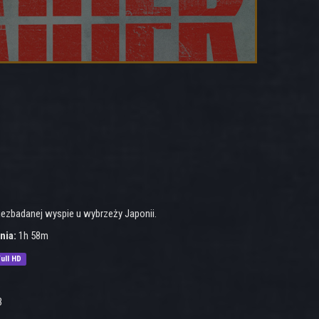
iezbadanej wyspie u wybrzeży Japonii.
nia:
1h 58m
ull HD
3