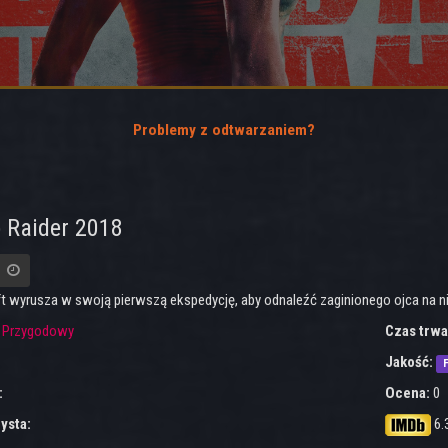
Problemy z odtwarzaniem?
 Raider 2018
ft wyrusza w swoją pierwszą ekspedycję, aby odnaleźć zaginionego ojca na n
:
Przygodowy
Czas trwa
Jakość:
F
:
Ocena:
0
ysta:
6.