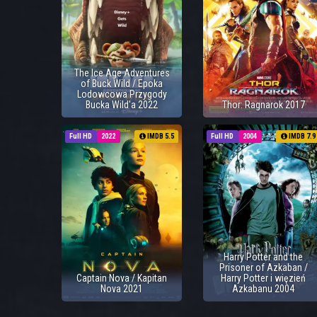
The Ice Age Adventures
of Buck Wild / Epoka
Lodowcowa Przygody
Bucka Wild'a 2022
Thor: Ragnarok 2017
Full HD
2022
IMDB 5.5
Full HD
2004
IMDB 7.9
Harry Potter and the
Prisoner of Azkaban /
Captain Nova / Kapitan
Harry Potter i więzień
Nova 2021
Azkabanu 2004