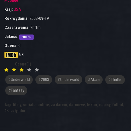
McBride
Kraj:
USA
Rok wydania:
2003-09-19
Czas trwania:
2h 1m
Jakość:
Full HD
Ocena:
0
6.8
Ocena(1)
#underworld
#2003
#Underworld
#akcja
#thriller
#fantasy
Tagi:
filmy
,
seriale
,
online
,
za darmo
,
darmowe
,
lektor
,
napisy
,
fullhd
,
4K
,
cały film