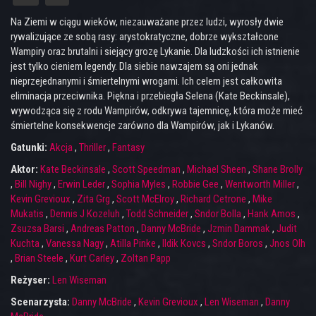
Na Ziemi w ciągu wieków, niezauważane przez ludzi, wyrosły dwie
rywalizujące ze sobą rasy: arystokratyczne, dobrze wykształcone
Wampiry oraz brutalni i siejący grozę Lykanie. Dla ludzkości ich istnienie
jest tylko cieniem legendy. Dla siebie nawzajem są oni jednak
nieprzejednanymi i śmiertelnymi wrogami. Ich celem jest całkowita
eliminacja przeciwnika. Piękna i przebiegła Selena (Kate Beckinsale),
wywodząca się z rodu Wampirów, odkrywa tajemnicę, która może mieć
śmiertelne konsekwencje zarówno dla Wampirów, jak i Lykanów.
Gatunki:
Akcja
,
Thriller
,
Fantasy
Aktor:
Kate Beckinsale
,
Scott Speedman
,
Michael Sheen
,
Shane Brolly
,
Bill Nighy
,
Erwin Leder
,
Sophia Myles
,
Robbie Gee
,
Wentworth Miller
,
Kevin Grevioux
,
Zita Grg
,
Scott McElroy
,
Richard Cetrone
,
Mike
Mukatis
,
Dennis J Kozeluh
,
Todd Schneider
,
Sndor Bolla
,
Hank Amos
,
Zsuzsa Barsi
,
Andreas Patton
,
Danny McBride
,
Jzmin Dammak
,
Judit
Kuchta
,
Vanessa Nagy
,
Atilla Pinke
,
Ildik Kovcs
,
Sndor Boros
,
Jnos Olh
,
Brian Steele
,
Kurt Carley
,
Zoltan Papp
Reżyser:
Len Wiseman
Scenarzysta:
Danny McBride
,
Kevin Grevioux
,
Len Wiseman
,
Danny