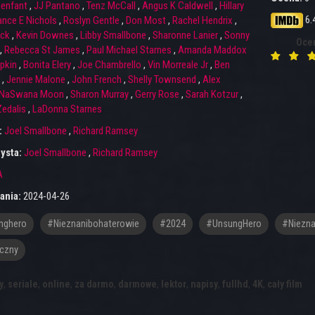
enfant
,
JJ Pantano
,
Tenz McCall
,
Angus K Caldwell
,
Hillary
6.
ance E Nichols
,
Roslyn Gentle
,
Don Most
,
Rachel Hendrix
,
ick
,
Kevin Downes
,
Libby Smallbone
,
Sharonne Lanier
,
Sonny
Oce
,
Rebecca St James
,
Paul Michael Starnes
,
Amanda Maddox
pkin
,
Bonita Elery
,
Joe Chambrello
,
Vin Morreale Jr
,
Ben
,
Jennie Malone
,
John French
,
Shelly Townsend
,
Alex
NaSwana Moon
,
Sharon Murray
,
Gerry Rose
,
Sarah Kotzur
,
edalis
,
LaDonna Starnes
:
Joel Smallbone
,
Richard Ramsey
ysta:
Joel Smallbone
,
Richard Ramsey
A
ania:
2024-04-26
nghero
#nieznanibohaterowie
#2024
#UnsungHero
#Niezna
czny
y
,
seriale
,
online
,
za darmo
,
darmowe
,
lektor
,
napisy
,
fullhd
,
4K
,
cały film