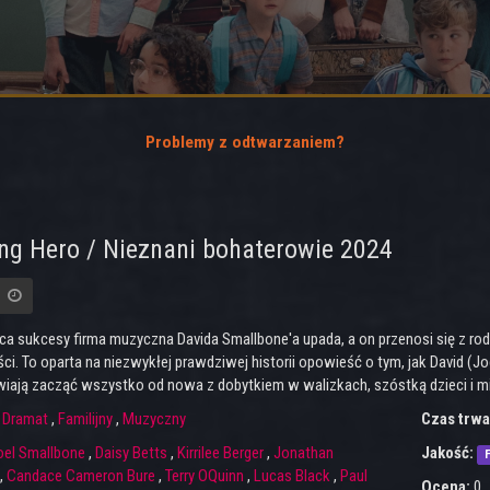
Problemy z odtwarzaniem?
g Hero / Nieznani bohaterowie 2024
a sukcesy firma muzyczna Davida Smallbone'a upada, a on przenosi się z rod
ci. To oparta na niezwykłej prawdziwej historii opowieść o tym, jak David (Jo
iają zacząć wszystko od nowa z dobytkiem w walizkach, szóstką dzieci i mi
:
Dramat
,
Familijny
,
Muzyczny
Czas trwa
oel Smallbone
,
Daisy Betts
,
Kirrilee Berger
,
Jonathan
Jakość:
F
,
Candace Cameron Bure
,
Terry OQuinn
,
Lucas Black
,
Paul
Ocena:
0