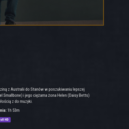
ziną z Australii do Stanów w poszukiwaniu lepszej
el Smallbone) i jego ciężarna żona Helen (Daisy Betts)
łością z do muzyki.
nia:
1h 53m
ull HD