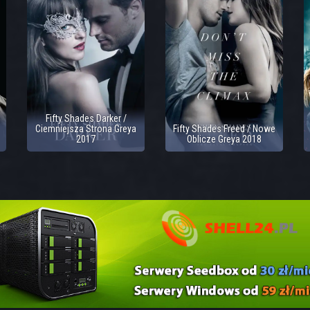
Fifty Shades Darker /
Ciemniejsza Strona Greya
Fifty Shades Freed / Nowe
2017
Oblicze Greya 2018