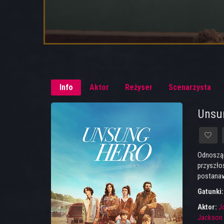
Info
Aktor
Reżyser
Scenarzysta
Unsun
Odnosząc
przyszłoś
postanaw
Gatunki
Aktor:
J
Jackson