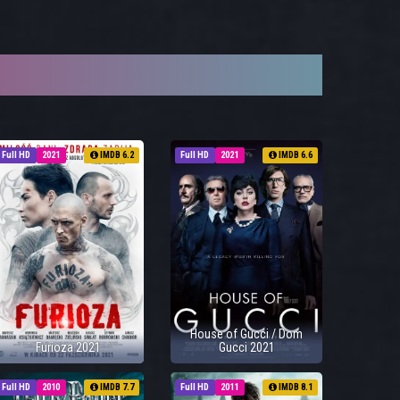
Full HD
2021
IMDB 6.2
Full HD
2021
IMDB 6.6
House of Gucci / Dom
Furioza 2021
Gucci 2021
Full HD
2010
IMDB 7.7
Full HD
2011
IMDB 8.1