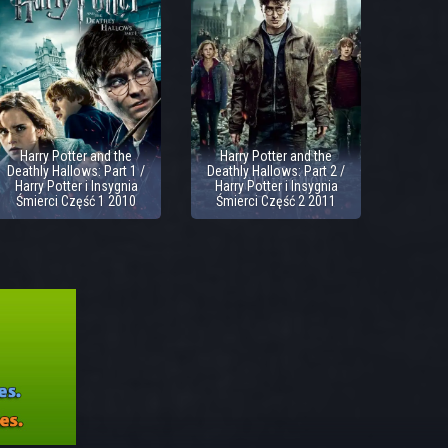
Harry Potter and the
Harry Potter and the
Deathly Hallows: Part 1 /
Deathly Hallows: Part 2 /
Harry Potter i Insygnia
Harry Potter i Insygnia
Śmierci Część 1 2010
Śmierci Część 2 2011