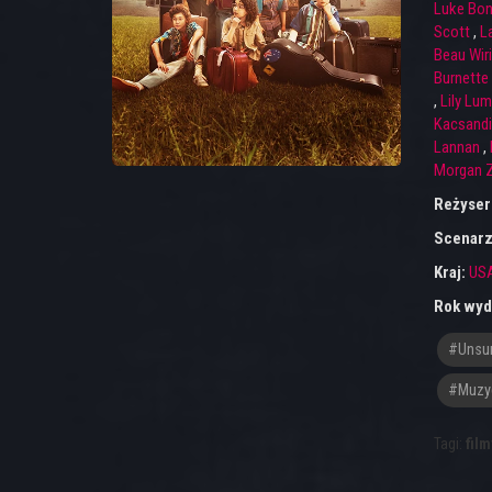
Luke Bon
Scott
,
L
Beau Wir
Burnette
,
Lily Lum
Kacsandi
Lannan
,
Morgan Z
Reżyser
Scenarz
Kraj:
US
Rok wyd
#unsu
#muzy
Tagi:
film