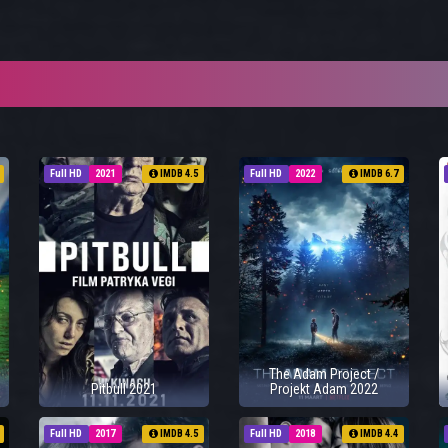
Full HD
2021
IMDB 4.5
Full HD
2022
IMDB 6.7
The Adam Project /
Pitbull 2021
Projekt Adam 2022
Full HD
2017
IMDB 4.5
Full HD
2018
IMDB 4.4