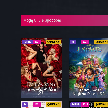
Mogą Ci Się Spodobać
Full HD
2021
IMDB 4,9
4K
2021
IMDB 7.3
Dziewczyny z Dubaju
Encanto / Nasze
2021
Magiczne Encanto 2021
4K
2021
IMDB 6.3
Full HD
2015
IMDB 4.1