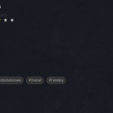
4
na(1)
nibohaterowie
#dramat
#familijny