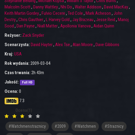
Stephanie Belding
,
Michael Kopsa
,
William S Taylor
,
Chris Burns
,
Malcolm Scott
,
Danny Wattley
,
Nhi Do
,
Walter Addison
,
David MacKay
,
Keith Martin Gordey
,
Fulvio Cecere
,
Ted Cole
,
Mark Acheson
,
John
Destry
,
Chris Gauthier
,
L Harvey Gold
,
Jay Brazeau
,
Jesse Reid
,
Manoj
Sood
,
Dan Payne
,
Niall Matter
,
Apollonia Vanova
,
Aidan Quinn
Reżyser:
Zack Snyder
Scenarzysta:
David Hayter
,
Alex Tse
,
Alan Moore
,
Dave Gibbons
Kraj:
USA
Rok wydania:
2009-03-04
Czas trwania:
2h 43m
Jakość:
Full HD
Ocena:
0
7.3
Ocena(1)
#watchmenstraznicy
#2009
#Watchmen
#Straznicy