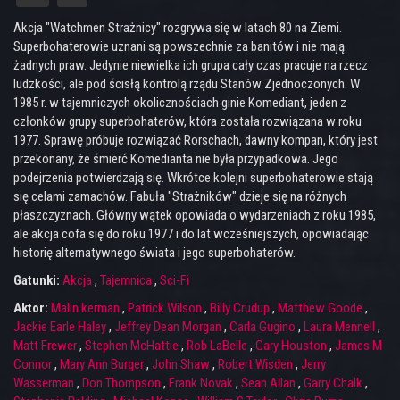
Akcja "Watchmen Strażnicy" rozgrywa się w latach 80 na Ziemi.
Superbohaterowie uznani są powszechnie za banitów i nie mają
żadnych praw. Jedynie niewielka ich grupa cały czas pracuje na rzecz
ludzkości, ale pod ścisłą kontrolą rządu Stanów Zjednoczonych. W
1985 r. w tajemniczych okolicznościach ginie Komediant, jeden z
członków grupy superbohaterów, która została rozwiązana w roku
1977. Sprawę próbuje rozwiązać Rorschach, dawny kompan, który jest
przekonany, że śmierć Komedianta nie była przypadkowa. Jego
podejrzenia potwierdzają się. Wkrótce kolejni superbohaterowie stają
się celami zamachów. Fabuła "Strażników" dzieje się na różnych
płaszczyznach. Główny wątek opowiada o wydarzeniach z roku 1985,
ale akcja cofa się do roku 1977 i do lat wcześniejszych, opowiadając
historię alternatywnego świata i jego superbohaterów.
Gatunki:
Akcja
,
Tajemnica
,
Sci-Fi
Aktor:
Malin kerman
,
Patrick Wilson
,
Billy Crudup
,
Matthew Goode
,
Jackie Earle Haley
,
Jeffrey Dean Morgan
,
Carla Gugino
,
Laura Mennell
,
Matt Frewer
,
Stephen McHattie
,
Rob LaBelle
,
Gary Houston
,
James M
Connor
,
Mary Ann Burger
,
John Shaw
,
Robert Wisden
,
Jerry
Wasserman
,
Don Thompson
,
Frank Novak
,
Sean Allan
,
Garry Chalk
,