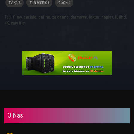
#akcja
#tajemnica
#sci-Fi
Tagi:
filmy
,
seriale
,
online
,
za darmo
,
darmowe
,
lektor
,
napisy
,
fullhd
,
4K
,
cały film
O Nas