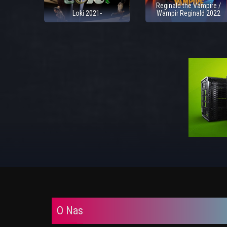
Reginald the Vampire /
Loki 2021-
Wampir Reginald 2022
O Nas