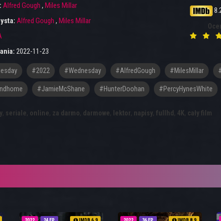
:
Alfred Gough
,
Miles Millar
8.
ysta:
Alfred Gough
,
Miles Millar
Oce
A
ania:
2022-11-23
esday
#2022
#Wednesday
#AlfredGough
#MilesMillar
indhome
#JamieMcShane
#HunterDoohan
#PercyHynesWhite
y
,
seriale
,
online
,
za darmo
,
darmowe
,
lektor
,
napisy
,
fullhd
,
4K
,
cały film
2022
24 EP
IMDB 6.9
2022
36 EP
IMDB 8.9