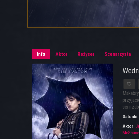
Info
Aktor
Reżyser
Scenarzysta
Wedn
Makabry
przyjac
serii za
Gatunki
Aktor:
J
McShan