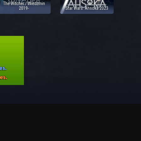
The Witcher / Wiedźmin
2019-
Star Wars: Ahsoka 2023