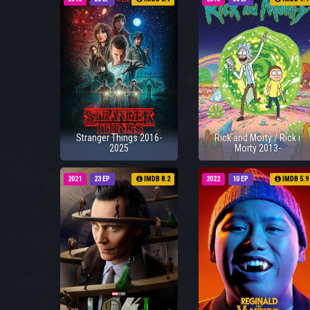
Stranger Things 2016-
Rick and Morty / Rick i
2025
Morty 2013-
2021
23 EP
IMDB 8.2
2022
10 EP
IMDB 5.9