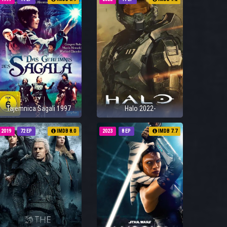
Tajemnica Sagali 1997
Halo 2022-
2019
72 EP
IMDB 8.0
2023
8 EP
IMDB 7.7