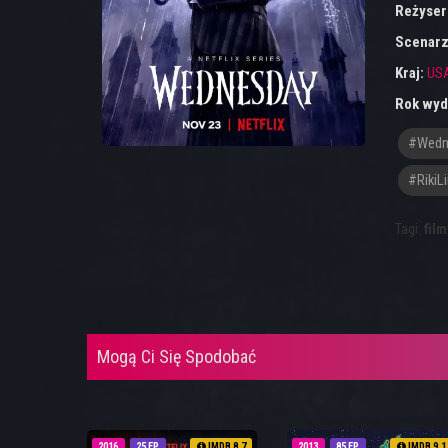
Reżyser
Scenarz
Kraj:
US
Rok wyd
#wedn
#RikiL
Tagi:
film
Mogą Ci Się Spodobać
2016
25 EP
IMDB 8.7
2013
85 EP
IMDB 9.1