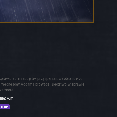
rawie serii zabójstw, przysparzając sobie nowych
na Wednesday Addams prowadzi śledztwo w sprawie
evermore.
nia:
45m
ull HD