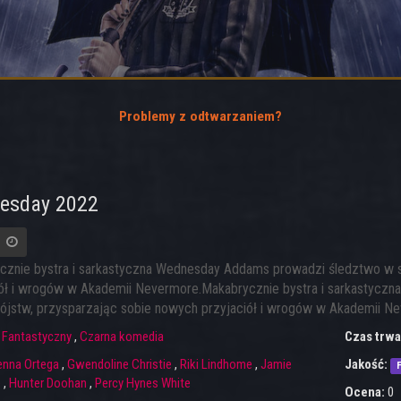
Problemy z odtwarzaniem?
esday 2022
cznie bystra i sarkastyczna Wednesday Addams prowadzi śledztwo w sp
iół i wrogów w Akademii Nevermore.
Makabrycznie bystra i sarkastycz
bójstw, przysparzając sobie nowych przyjaciół i wrogów w Akademii N
:
Fantastyczny
,
Czarna komedia
Czas trwa
enna Ortega
,
Gwendoline Christie
,
Riki Lindhome
,
Jamie
Jakość:
F
e
,
Hunter Doohan
,
Percy Hynes White
Ocena:
0