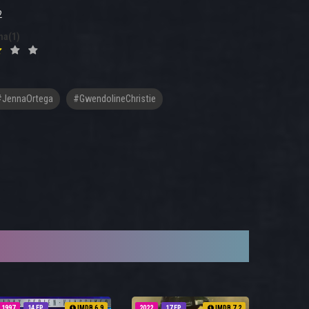
2
na(1)
#JennaOrtega
#GwendolineChristie
1997
14 EP
IMDB 6.9
2022
17 EP
IMDB 7.2