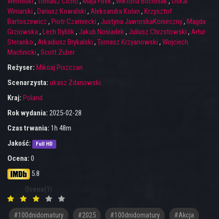
Wermiski
,
Tomasz Cicho
,
Maja Firek
,
Wiktoria Bochniak
,
Oskar
Winiarski
,
Dariusz Kowalski
,
Aleksandra Kolan
,
Krzysztof
Bartoszewicz
,
Piotr Czarniecki
,
Justyna JaworskaKonieczny
,
Magda
Grziowska
,
Lech Dyblik
,
Jakub Nosiadek
,
Juliusz Chrzstowski
,
Artur
Steranko
,
Arkadiusz Brykalski
,
Tomasz Krzyanowski
,
Wojciech
Machnicki
,
Scott Zuber
Reżyser:
Mikoaj Piszczan
Scenarzysta:
ukasz Zdanowski
Kraj:
Poland
Rok wydania:
2025-02-28
Czas trwania:
1h 48m
Jakość:
Full HD
Ocena:
0
5.8
Ocena(1)
#100dnidomatury
#2025
#100dnidomatury
#akcja