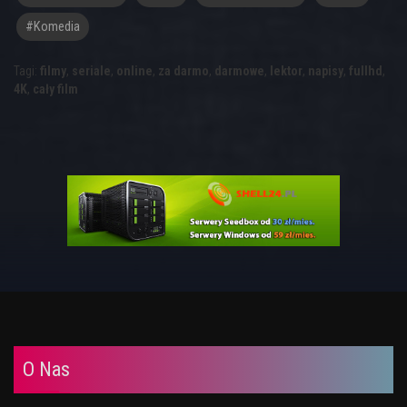
#komedia
Tagi:
filmy
,
seriale
,
online
,
za darmo
,
darmowe
,
lektor
,
napisy
,
fullhd
,
4K
,
cały film
O Nas