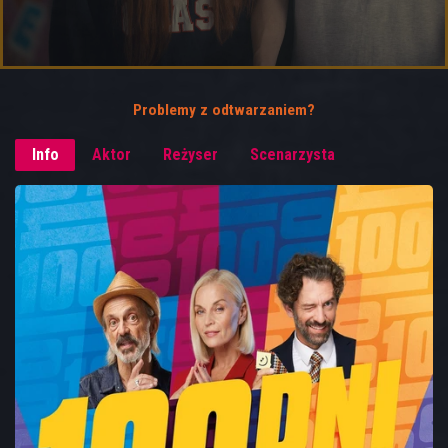
Problemy z odtwarzaniem?
Info
Aktor
Reżyser
Scenarzysta