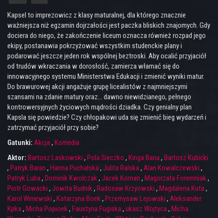
Kapsel to imprezowicz z klasy maturalnej, dla którego znacznie
ważniejsza niż egzamin dojrzałości jest paczka bliskich znajomych. Gdy
dociera do niego, że zakończenie liceum oznacza również rozpad jego
ekipy, postanawia pokrzyżować wszystkim studenckie plany i
podarować jeszcze jeden rok wspólnej beztroski. Aby ocalić przyjaciół
od trudów wkraczania w dorosłość, zamierza włamać się do
innowacyjnego systemu Ministerstwa Edukacji i zmienić wyniki matur.
Do brawurowej akcji angażuje grupę licealistów z najmniejszymi
szansami na zdanie matury oraz… dawno niewidzianego, pełnego
kontrowersyjnych życiowych mądrości dziadka. Czy genialny plan
Kapsla się powiedzie? Czy chłopakowi uda się zmienić bieg wydarzeń i
zatrzymać przyjaciół przy sobie?
Gatunki:
Akcja
,
Komedia
Aktor:
Bartosz Laskowski
,
Pola Sieczko
,
Kinga Bana
,
Bartosz Kubicki
,
Patryk Baran
,
Hanna Puchalska
,
Julita Ralska
,
Alan Kowalczewski
,
Patryk Luba
,
Dominik Kwolczak
,
Jacek Koman
,
Magorzata Foremniak
,
Piotr Gowacki
,
Jowita Budnik
,
Radosaw Krzyowski
,
Magdalena Kuta
,
Karol Winiewski
,
Katarzyna Boek
,
Przemysaw Lejowski
,
Aleksander
Kpka
,
Micha Popioek
,
Faustyna Fugiska
,
ukasz Wojtyca
,
Micha