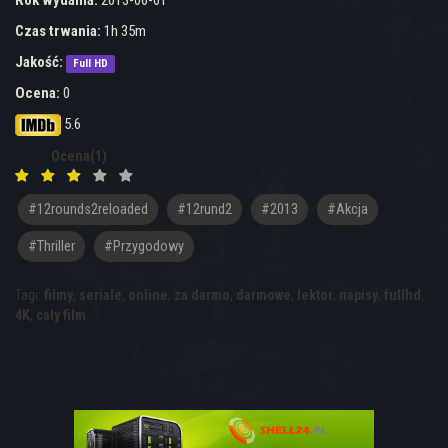
Rok wydania:
2013-06-01
Czas trwania:
1h 35m
Jakość:
Full HD
Ocena:
0
5.6
Ocena(1)
#12rounds2reloaded
#12rund2
#2013
#Akcja
#Thriller
#Przygodowy
Tagi:
filmy
,
seriale
,
online
,
za darmo
,
darmowe
,
lektor
,
napisy
,
fullhd
,
4K
,
cały film