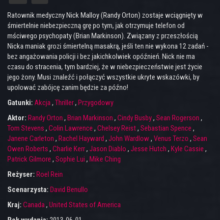
Ratownik medyczny Nick Malloy (Randy Orton) zostaje wciągnięty w
śmiertelnie niebezpieczną grę po tym, jak otrzymuje telefon od
mściwego psychopaty (Brian Markinson). Związany z przeszłością
Nicka maniak grozi śmiertelną masakrą, jeśli ten nie wykona 12 zadań -
bez angażowania policji i bez jakichkolwiek opóźnień. Nick nie ma
czasu do stracenia, tym bardziej, że w niebezpieczeństwie jest życie
jego żony. Musi znaleźć i połączyć wszystkie ukryte wskazówki, by
upolować zabójcę zanim będzie za późno!
Gatunki:
Akcja
,
Thriller
,
Przygodowy
Aktor:
Randy Orton
,
Brian Markinson
,
Cindy Busby
,
Sean Rogerson
,
Tom Stevens
,
Colin Lawrence
,
Chelsey Reist
,
Sebastian Spence
,
Janene Carleton
,
Rachel Hayward
,
John Wardlow
,
Venus Terzo
,
Sean
Owen Roberts
,
Charlie Kerr
,
Jason Diablo
,
Jesse Hutch
,
Kyle Cassie
,
Patrick Gilmore
,
Sophie Lui
,
Mike Ching
Reżyser:
Roel Rein
Scenarzysta:
David Benullo
Kraj:
Canada
,
United States of America