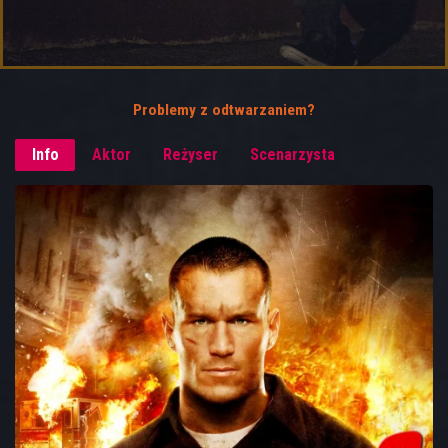
Problemy z odtwarzaniem?
Info
Aktor
Reżyser
Scenarzysta