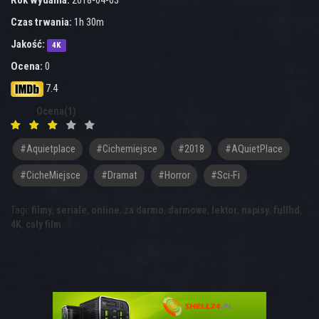
Rok wydania:
2018-04-03
Czas trwania:
1h 30m
Jakość:
4K
Ocena:
0
7.4
Ocena(1)
#aquietplace
#cichemiejsce
#2018
#AQuietPlace
#CicheMiejsce
#dramat
#horror
#sci-Fi
Tagi:
filmy
,
seriale
,
online
,
za darmo
,
darmowe
,
lektor
,
napisy
,
fullhd
,
4K
,
cały film