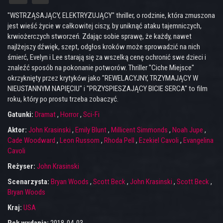
"WSTRZĄSAJĄCY, ELEKTRYZUJĄCY" thriller, o rodzinie, która zmuszona
jest wieść życie w całkowitej ciszy, by uniknąć ataku tajemniczych,
krwiożerczych stworzeń. Zdając sobie sprawę, że każdy, nawet
najlżejszy dźwięk, szept, odgłos kroków może sprowadzić na nich
śmierć, Evelyn i Lee starają się za wszelką cenę ochronić swe dzieci i
znaleźć sposób na pokonanie potworów. Thriller "Ciche Miejsce"
okrzyknięty przez krytyków jako "REWELACYJNY, TRZYMAJĄCY W
NIEUSTANNYM NAPIĘCIU" i "PRZYSPIESZAJĄCY BICIE SERCA" to film
roku, który po prostu trzeba zobaczyć.
Gatunki:
Dramat
,
Horror
,
Sci-Fi
Aktor:
John Krasinski
,
Emily Blunt
,
Millicent Simmonds
,
Noah Jupe
,
Cade Woodward
,
Leon Russom
,
Rhoda Pell
,
Ezekiel Cavoli
,
Evangelina
Cavoli
Reżyser:
John Krasinski
Scenarzysta:
Bryan Woods
,
Scott Beck
,
John Krasinski
,
Scott Beck
,
Bryan Woods
Kraj:
USA