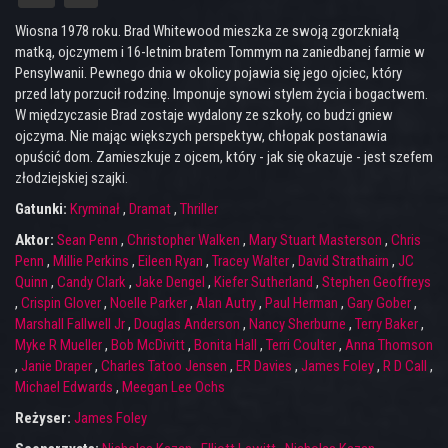
Wiosna 1978 roku. Brad Whitewood mieszka ze swoją zgorzkniałą
matką, ojczymem i 16-letnim bratem Tommym na zaniedbanej farmie w
Pensylwanii. Pewnego dnia w okolicy pojawia się jego ojciec, który
przed laty porzucił rodzinę. Imponuje synowi stylem życia i bogactwem.
W międzyczasie Brad zostaje wydalony ze szkoły, co budzi gniew
ojczyma. Nie mając większych perspektyw, chłopak postanawia
opuścić dom. Zamieszkuje z ojcem, który - jak się okazuje - jest szefem
złodziejskiej szajki.
Gatunki:
Kryminał
,
Dramat
,
Thriller
Aktor:
Sean Penn
,
Christopher Walken
,
Mary Stuart Masterson
,
Chris
Penn
,
Millie Perkins
,
Eileen Ryan
,
Tracey Walter
,
David Strathairn
,
JC
Quinn
,
Candy Clark
,
Jake Dengel
,
Kiefer Sutherland
,
Stephen Geoffreys
,
Crispin Glover
,
Noelle Parker
,
Alan Autry
,
Paul Herman
,
Gary Gober
,
Marshall Fallwell Jr
,
Douglas Anderson
,
Nancy Sherburne
,
Terry Baker
,
Myke R Mueller
,
Bob McDivitt
,
Bonita Hall
,
Terri Coulter
,
Anna Thomson
,
Janie Draper
,
Charles Tatoo Jensen
,
ER Davies
,
James Foley
,
R D Call
,
Michael Edwards
,
Meegan Lee Ochs
Reżyser:
James Foley