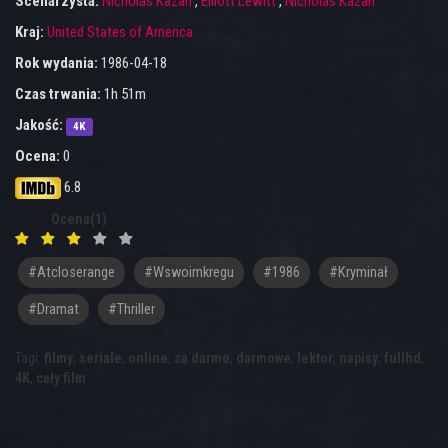
Scenarzysta:
Nicholas Kazan
,
Elliott Lewitt
,
Nicholas Kazan
Kraj:
United States of America
Rok wydania:
1986-04-18
Czas trwania:
1h 51m
Jakość:
4K
Ocena:
0
6.8
Ocena(1)
#atcloserange
#wswoimkregu
#1986
#Kryminał
#Dramat
#Thriller
Tagi:
filmy
,
seriale
,
online
,
za darmo
,
darmowe
,
lektor
,
napisy
,
fullhd
,
4K
,
cały film