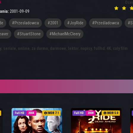
A
Oce
ania:
2001-09-09
de
#przesladowca
#2001
#JoyRide
#Prześladowca
#S
eaver
#StuartStone
#MichaelMcCleery
y
,
seriale
,
online
,
za darmo
,
darmowe
,
lektor
,
napisy
,
fullhd
,
4K
,
cały film
Full HD
2004
IMDB 7.1
Full HD
2008
IMDB 5.0