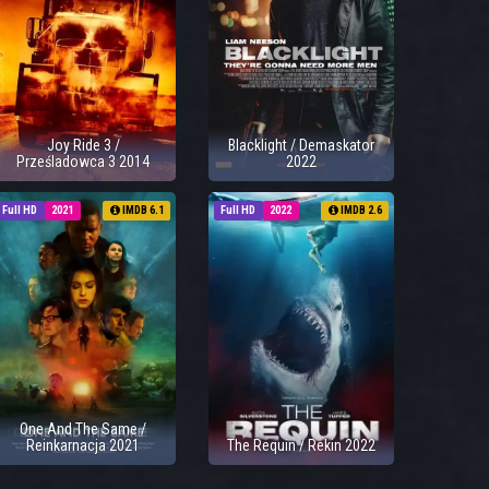
Joy Ride 3 /
Blacklight / Demaskator
Prześladowca 3 2014
2022
Full HD
2021
IMDB 6.1
Full HD
2022
IMDB 2.6
One And The Same /
Reinkarnacja 2021
The Requin / Rekin 2022