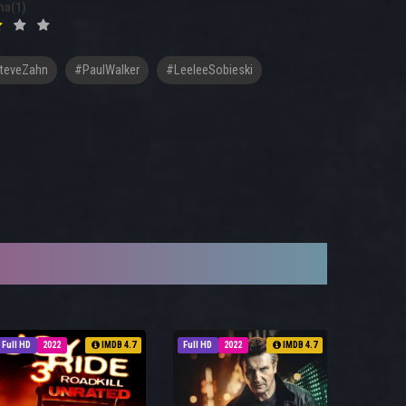
na(1)
teveZahn
#PaulWalker
#LeeleeSobieski
Full HD
2022
IMDB 4.7
Full HD
2022
IMDB 4.7