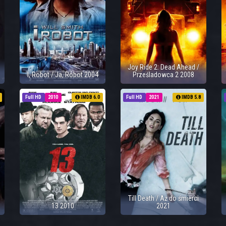
Joy Ride 2: Dead Ahead /
I, Robot / Ja, Robot 2004
Prześladowca 2 2008
Full HD
2010
IMDB 6.0
Full HD
2021
IMDB 5.8
Till Death / Aż do śmierci
13 2010
2021