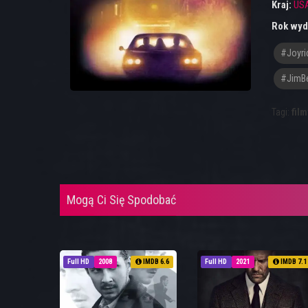
Kraj:
US
Rok wyd
#joyri
#JimB
Tagi:
film
Mogą Ci Się Spodobać
Full HD
2008
IMDB 6.6
Full HD
2021
IMDB 7.1