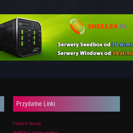
Przydatne Linki
Forum X-Taze.pl
Shell24.pl - Konta seedbox