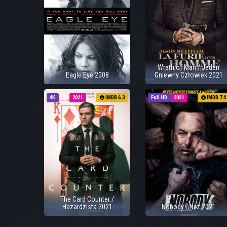
Wrath of Man / Jeden
Eagle Eye 2008
Gniewny Człowiek 2021
4K
2021
IMDB 6.3
Full HD
2021
IMDB 7.4
The Card Counter /
Hazardzista 2021
Nobody / Nikt 2021