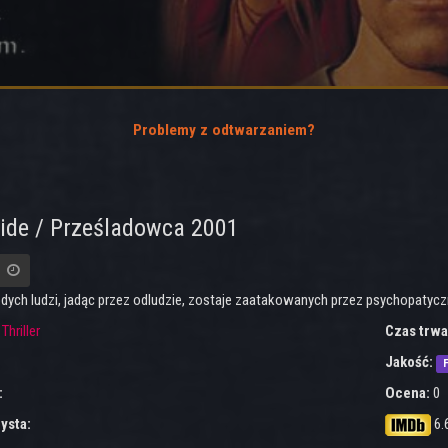
Problemy z odtwarzaniem?
ide / Prześladowca 2001
odych ludzi, jadąc przez odludzie, zostaje zaatakowanych przez psychopatycz
:
Thriller
Czas trwa
Jakość:
F
:
Ocena:
0
ysta:
6.