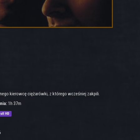
nego kierowcę ciężarówki, z którego wcześniej zakpili.
nia:
1h 37m
ull HD
6