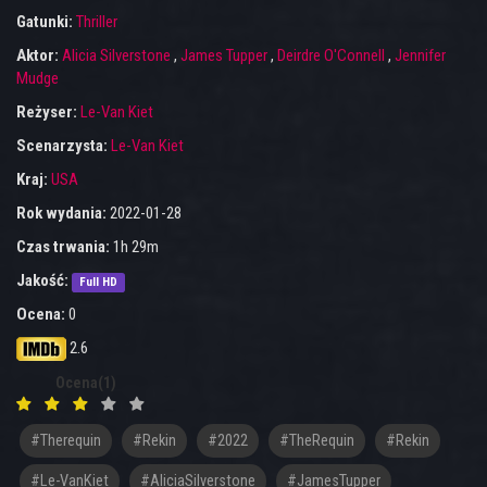
Gatunki:
Thriller
Aktor:
Alicia Silverstone
,
James Tupper
,
Deirdre O'Connell
,
Jennifer
Mudge
Reżyser:
Le-Van Kiet
Scenarzysta:
Le-Van Kiet
Kraj:
USA
Rok wydania:
2022-01-28
Czas trwania:
1h 29m
Jakość:
Full HD
Ocena:
0
2.6
Ocena(1)
#therequin
#rekin
#2022
#TheRequin
#Rekin
#Le-VanKiet
#AliciaSilverstone
#JamesTupper