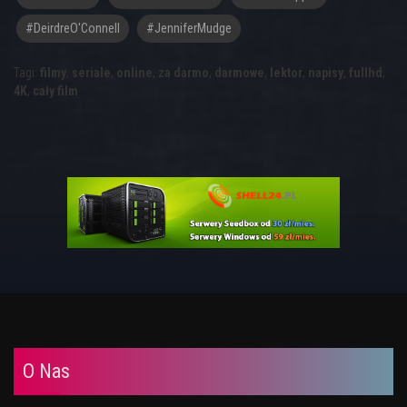
#DeirdreO'Connell
#JenniferMudge
Tagi:
filmy
,
seriale
,
online
,
za darmo
,
darmowe
,
lektor
,
napisy
,
fullhd
,
4K
,
cały film
O Nas