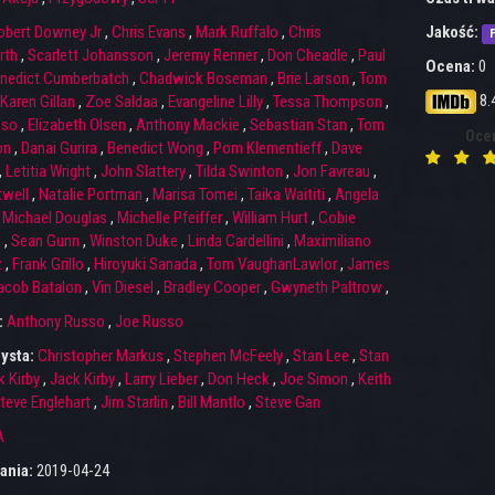
obert Downey Jr
,
Chris Evans
,
Mark Ruffalo
,
Chris
Jakość:
F
rth
,
Scarlett Johansson
,
Jeremy Renner
,
Don Cheadle
,
Paul
Ocena:
0
nedict Cumberbatch
,
Chadwick Boseman
,
Brie Larson
,
Tom
8.
Karen Gillan
,
Zoe Saldaa
,
Evangeline Lilly
,
Tessa Thompson
,
sso
,
Elizabeth Olsen
,
Anthony Mackie
,
Sebastian Stan
,
Tom
Oce
on
,
Danai Gurira
,
Benedict Wong
,
Pom Klementieff
,
Dave
,
Letitia Wright
,
John Slattery
,
Tilda Swinton
,
Jon Favreau
,
twell
,
Natalie Portman
,
Marisa Tomei
,
Taika Waititi
,
Angela
,
Michael Douglas
,
Michelle Pfeiffer
,
William Hurt
,
Cobie
s
,
Sean Gunn
,
Winston Duke
,
Linda Cardellini
,
Maximiliano
z
,
Frank Grillo
,
Hiroyuki Sanada
,
Tom VaughanLawlor
,
James
acob Batalon
,
Vin Diesel
,
Bradley Cooper
,
Gwyneth Paltrow
,
:
Anthony Russo
,
Joe Russo
ysta:
Christopher Markus
,
Stephen McFeely
,
Stan Lee
,
Stan
k Kirby
,
Jack Kirby
,
Larry Lieber
,
Don Heck
,
Joe Simon
,
Keith
teve Englehart
,
Jim Starlin
,
Bill Mantlo
,
Steve Gan
A
ania:
2019-04-24