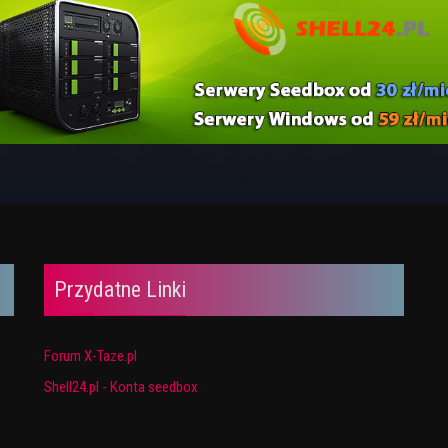
Przydatne Linki
Forum X-Taze.pl
Shell24.pl - Konta seedbox