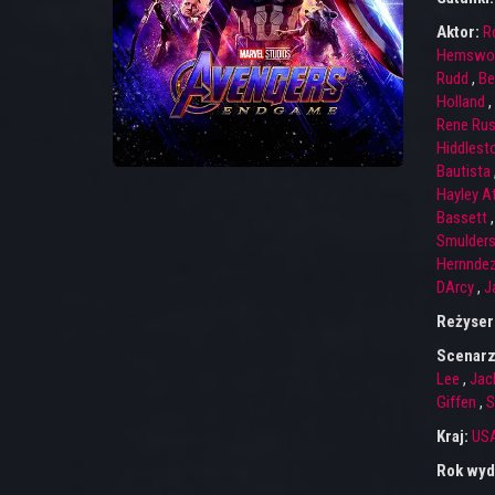
Aktor:
R
Hemswo
Rudd
,
Be
Holland
,
Rene Ru
Hiddlest
Bautista
Hayley A
Bassett
Smulder
Hernnde
DArcy
,
J
Reżyser
Scenarz
Lee
,
Jac
Giffen
,
S
Kraj:
US
Rok wyd