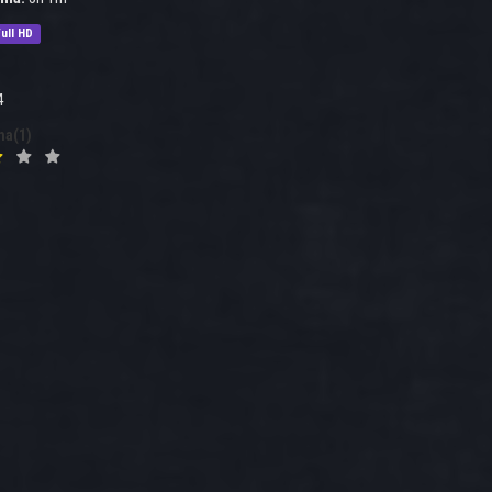
ull HD
4
na(1)