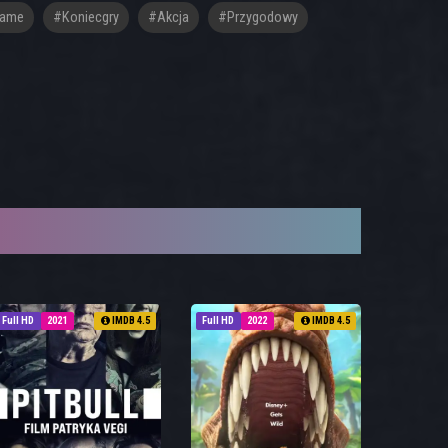
game
#Koniecgry
#akcja
#przygodowy
Full HD
2021
IMDB 4.5
Full HD
2022
IMDB 4.5