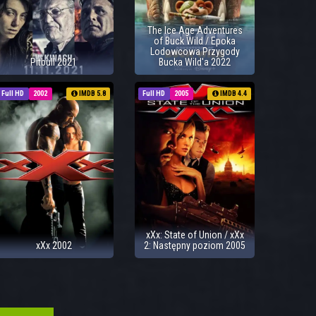
The Ice Age Adventures
of Buck Wild / Epoka
Lodowcowa Przygody
Pitbull 2021
Bucka Wild'a 2022
Full HD
2002
IMDB 5.8
Full HD
2005
IMDB 4.4
xXx: State of Union / xXx
xXx 2002
2: Następny poziom 2005