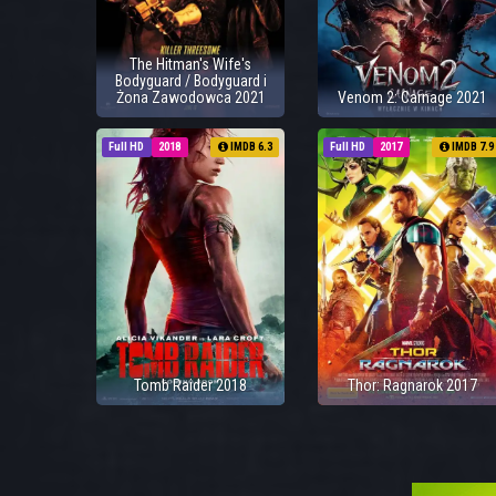
The Hitman's Wife's
Bodyguard / Bodyguard i
Żona Zawodowca 2021
Venom 2: Carnage 2021
Full HD
2018
IMDB 6.3
Full HD
2017
IMDB 7.9
Tomb Raider 2018
Thor: Ragnarok 2017