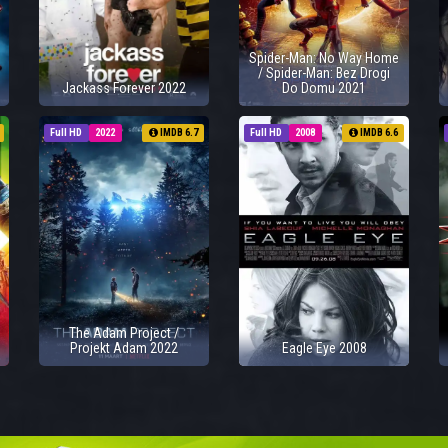
Spider-Man: No Way Home
/ Spider-Man: Bez Drogi
Jackass Forever 2022
Do Domu 2021
Full HD
2022
IMDB 6.7
Full HD
2008
IMDB 6.6
The Adam Project /
Projekt Adam 2022
Eagle Eye 2008