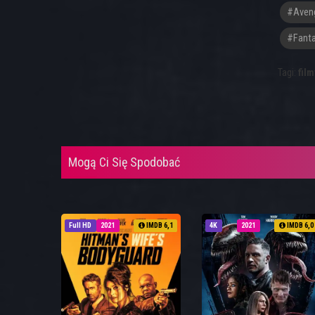
#aven
#fanta
Tagi:
film
Mogą Ci Się Spodobać
Full HD
2021
IMDB 6,1
4K
2021
IMDB 6,0