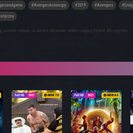
gersendgame
#avengerskoniecgry
#2019
#Avengers
#End
styczny
y
,
seriale
,
online
,
za darmo
,
darmowe
,
lektor
,
napisy
,
fullhd
,
4K
,
cały film
Full HD
2022
IMDB 7.0
Full HD
2021
IMDB 8.4