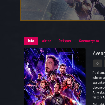
Info
Aktor
Reżyser
Scenarzysta
Aveng
Po drama
istnieć, 
warunkac
obecnego
Ameryka,
historii 
Gatunki