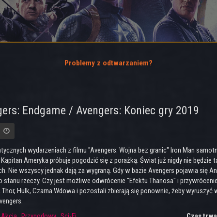
Problemy z odtwarzaniem?
ers: Endgame / Avengers: Koniec gry 2019
tycznych wydarzeniach z filmu "Avengers: Wojna bez granic" Iron Man samot
a Kapitan Ameryka próbuje pogodzić się z porażką. Świat już nigdy nie będzie
h. Nie wszyscy jednak dają za wygraną. Gdy w bazie Avengers pojawia się A
 stanu rzeczy. Czy jest możliwe odwrócenie "Efektu Thanosa" i przywrócenie 
 Thor, Hulk, Czarna Wdowa i pozostali zbierają się ponownie, żeby wyruszy
Avengers.
:
Akcja
,
Przygodowy
,
Sci-Fi
Czas trwa