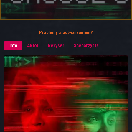
Problemy z odtwarzaniem?
Info
Aktor
Reżyser
Scenarzysta