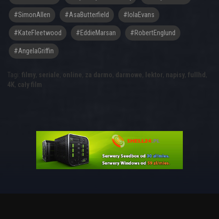
#SimonAllen
#AsaButterfield
#IolaEvans
#KateFleetwood
#EddieMarsan
#RobertEnglund
#AngelaGriffin
Tagi:
filmy
,
seriale
,
online
,
za darmo
,
darmowe
,
lektor
,
napisy
,
fullhd
,
4K
,
cały film