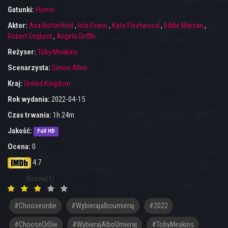
Gatunki:
Horror
Aktor:
Asa Butterfield
,
Iola Evans
,
Kate Fleetwood
,
Eddie Marsan
,
Robert Englund
,
Angela Griffin
Reżyser:
Toby Meakins
Scenarzysta:
Simon Allen
Kraj:
United Kingdom
Rok wydania:
2022-04-15
Czas trwania:
1h 24m
Jakość:
Full HD
Ocena:
0
4.7
Ocena(1)
#chooseordie
#wybierajalboumieraj
#2022
#ChooseOrDie
#WybierajAlboUmieraj
#TobyMeakins