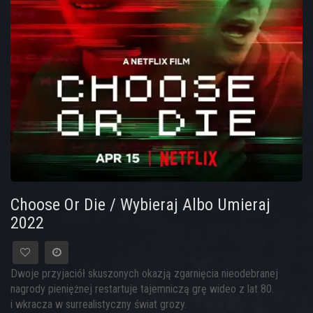
Choose Or Die / Wybieraj Albo Umieraj
2022
Dwoje przyjaciół skuszonych okazją zgarnięcia nieodebranej
nagrody pieniężnej restartuje tajemniczą grę wideo z lat 80.
i wkracza w surrealistyczny świat grozy.