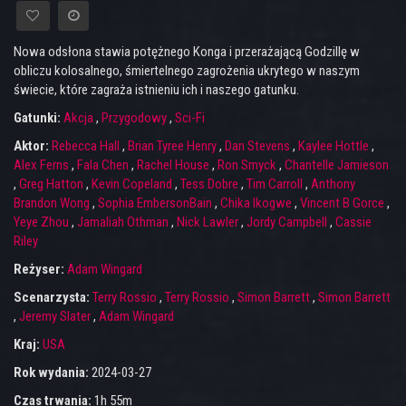
Nowa odsłona stawia potężnego Konga i przerażającą Godzillę w
obliczu kolosalnego, śmiertelnego zagrożenia ukrytego w naszym
świecie, które zagraża istnieniu ich i naszego gatunku.
Gatunki:
Akcja
,
Przygodowy
,
Sci-Fi
Aktor:
Rebecca Hall
,
Brian Tyree Henry
,
Dan Stevens
,
Kaylee Hottle
,
Alex Ferns
,
Fala Chen
,
Rachel House
,
Ron Smyck
,
Chantelle Jamieson
,
Greg Hatton
,
Kevin Copeland
,
Tess Dobre
,
Tim Carroll
,
Anthony
Brandon Wong
,
Sophia EmbersonBain
,
Chika Ikogwe
,
Vincent B Gorce
,
Yeye Zhou
,
Jamaliah Othman
,
Nick Lawler
,
Jordy Campbell
,
Cassie
Riley
Reżyser:
Adam Wingard
Scenarzysta:
Terry Rossio
,
Terry Rossio
,
Simon Barrett
,
Simon Barrett
,
Jeremy Slater
,
Adam Wingard
Kraj:
USA
Rok wydania:
2024-03-27
Czas trwania:
1h 55m