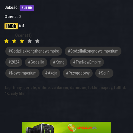
Jakość:
Full HD
Ocena:
0
6.4
Ocena(1)
#godzillaxkongthenewempire
#godzillaikongnoweimperium
#2024
#Godzilla
#Kong
#TheNewEmpire
#Noweimperium
#akcja
#przygodowy
#sci-Fi
Tagi:
filmy
,
seriale
,
online
,
za darmo
,
darmowe
,
lektor
,
napisy
,
fullhd
,
4K
,
cały film