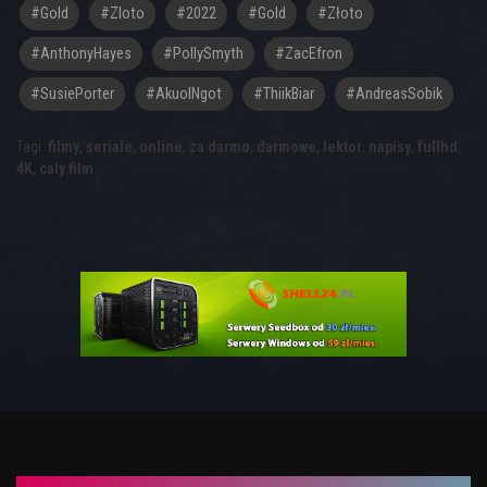
#gold
#zloto
#2022
#Gold
#Złoto
#AnthonyHayes
#PollySmyth
#ZacEfron
#SusiePorter
#AkuolNgot
#ThiikBiar
#AndreasSobik
Tagi:
filmy
,
seriale
,
online
,
za darmo
,
darmowe
,
lektor
,
napisy
,
fullhd
,
4K
,
cały film