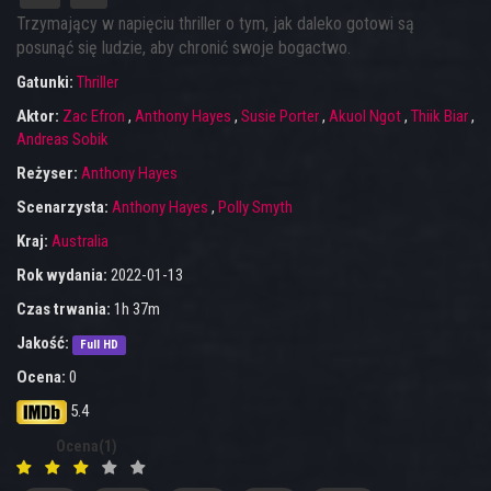
Trzymający w napięciu thriller o tym, jak daleko gotowi są
posunąć się ludzie, aby chronić swoje bogactwo.
Gatunki:
Thriller
Aktor:
Zac Efron
,
Anthony Hayes
,
Susie Porter
,
Akuol Ngot
,
Thiik Biar
,
Andreas Sobik
Reżyser:
Anthony Hayes
Scenarzysta:
Anthony Hayes
,
Polly Smyth
Kraj:
Australia
Rok wydania:
2022-01-13
Czas trwania:
1h 37m
Jakość:
Full HD
Ocena:
0
5.4
Ocena(1)