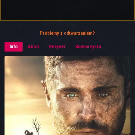
Problemy z odtwarzaniem?
Info
Aktor
Reżyser
Scenarzysta