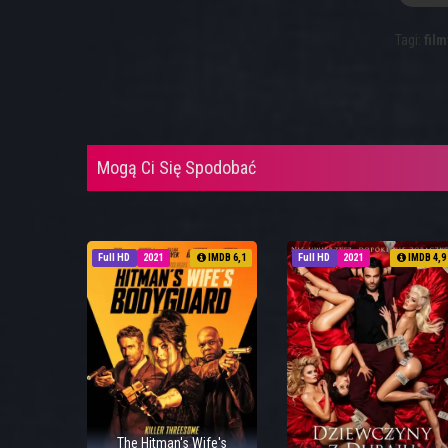
Tagi:
film
Mogą Ci Się Spodobać
Full HD
2021
IMDB 6,1
Full HD
2021
IMDB 4,9
The Hitman's Wife's