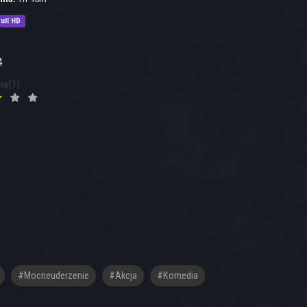
ull HD
4
na(1)
#Mocneuderzenie
#akcja
#komedia