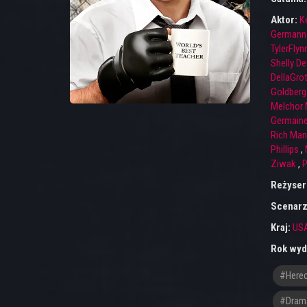
Aktor:
K
Germann
TylerFlyn
Shelly De
DellaGro
Goldberg
Melchor
Germaine
Rich Man
Phillips
,
Ziwak
,
P
Reżyser
Scenarz
Kraj:
US
Rok wyd
#here
#dram