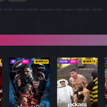
y
,
seriale
,
online
,
za darmo
,
darmowe
,
lektor
,
napisy
,
fullhd
,
4K
,
cały film
4K
2021
IMDB 6,0
Full HD
2022
IMDB 7.0