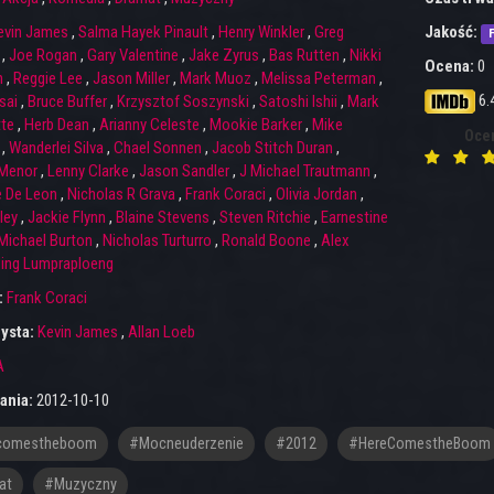
evin James
,
Salma Hayek Pinault
,
Henry Winkler
,
Greg
Jakość:
F
,
Joe Rogan
,
Gary Valentine
,
Jake Zyrus
,
Bas Rutten
,
Nikki
Ocena:
0
n
,
Reggie Lee
,
Jason Miller
,
Mark Muoz
,
Melissa Peterman
,
6.
sai
,
Bruce Buffer
,
Krzysztof Soszynski
,
Satoshi Ishii
,
Mark
tte
,
Herb Dean
,
Arianny Celeste
,
Mookie Barker
,
Mike
Oce
,
Wanderlei Silva
,
Chael Sonnen
,
Jacob Stitch Duran
,
 Menor
,
Lenny Clarke
,
Jason Sandler
,
J Michael Trautmann
,
 De Leon
,
Nicholas R Grava
,
Frank Coraci
,
Olivia Jordan
,
ley
,
Jackie Flynn
,
Blaine Stevens
,
Steven Ritchie
,
Earnestine
Michael Burton
,
Nicholas Turturro
,
Ronald Boone
,
Alex
ing Lumpraploeng
:
Frank Coraci
ysta:
Kevin James
,
Allan Loeb
A
ania:
2012-10-10
comestheboom
#mocneuderzenie
#2012
#HereComestheBoom
at
#muzyczny