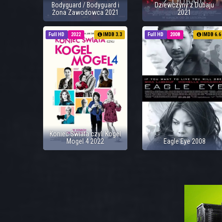
Bodyguard / Bodyguard i
Dziewczyny z Dubaju
Żona Zawodowca 2021
2021
Full HD
2022
IMDB 3.3
Full HD
2008
IMDB 6.6
Koniec Świata czyli Kogel
Mogel 4 2022
Eagle Eye 2008