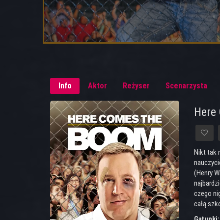
Info
Aktor
Reżyser
Scenarzysta
Here
Nikt tak
nauczyci
(Henry W
najbardz
czego nig
całą szko
Gatunki