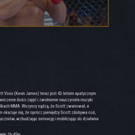
ott Voss (Kevin James) teraz jest 42-letnim apatycznym
czenie ilości zajęć i zwolnienie nauczyciela muzyki
walkach MMA. Wszyscy sądzą, że Scott zwariował, a
em okazuje się, że oprócz pieniędzy Scott zdobywa coś,
 uczniów, wzbudzając sensację i mobilizując do działania
nia:
1h 45m