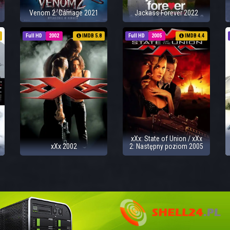
Venom 2: Carnage 2021
Jackass Forever 2022
Full HD
2002
IMDB 5.8
Full HD
2005
IMDB 4.4
xXx: State of Union / xXx
xXx 2002
2: Następny poziom 2005