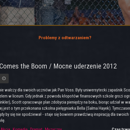
Problemy z odtwarzaniem?
 Comes the Boom / Mocne uderzenie 2012
 nie walczy dla swoich uczniów jak Pan Voss. Były uniwersytecki zapaśnik Sc
elem w liceum. Gdy jednak z powodu kłopotów finansowych szkole grozi ograni
inkler), Scott opracowuje plan zdobycia pieniędzy na boku, biorąc udział w 
iej jest o tym przekonana szkolna pielęgniarka Bella (Salma Hayek). Tymczas
dy by się nie spodziewał - staje się bowiem prawdziwą inspiracją dla swoich
łę.
:
Akcja
,
Komedia
,
Dramat
,
Muzyczny
Czas trwa