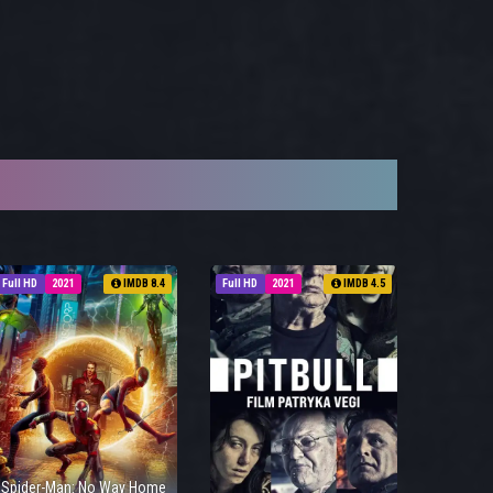
Full HD
2021
IMDB 8.4
Full HD
2021
IMDB 4.5
Spider-Man: No Way Home