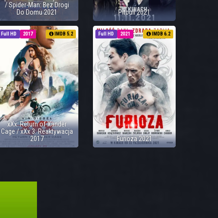
/ Spider-Man: Bez Drogi
Do Domu 2021
Pitbull 2021
Full HD
2017
IMDB 5.2
Full HD
2021
IMDB 6.2
xXx: Return of Xander
Cage / xXx 3: Reaktywacja
2017
Furioza 2021