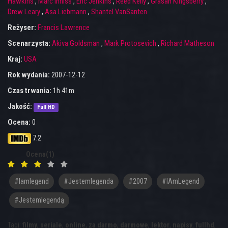
Hawkins
,
Marc Inniss
,
Eric Jenkins
,
Reed Kelly
,
Grasan Kingsberry
,
Drew Leary
,
Asa Liebmann
,
Shantel VanSanten
Reżyser:
Francis Lawrence
Scenarzysta:
Akiva Goldsman
,
Mark Protosevich
,
Richard Matheson
Kraj:
USA
Rok wydania:
2007-12-12
Czas trwania:
1h 41m
Jakość:
Full HD
Ocena:
0
7.2
Ocena(1)
#iamlegend
#jestemlegenda
#2007
#IAmLegend
#Jestemlegendą
Tagi:
filmy
,
seriale
,
online
,
za darmo
,
darmowe
,
lektor
,
napisy
,
fullhd
,