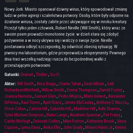
Nowy Jork. Miasto opanował dziwny wirus, który spowodował zmianę
ludzi w pełne agresji i szaleństwa potwory. Osoby, które były odporne na
działanie wirusa, zostały zabite przez ukrywające się w mroku kreatury.
Przeżył tylko jeden człowiek, Robert Neville (Will Smith), który wraz ze
swoim psem prowadzi monotonne życie: w dzień stara się zdobyć
pożywienie a w nocy ukrywa się i walczy o swoje życie. Neville
postanawia odkryć szczepionkę, by odwrócić obecną sytuację. W
piwnicy ma laboratorium, gdzie przeprowadza eksperymenty. Pewnego
dnia traci wszelką nadzieję i rusza do bezpośredniej walki z
przerażającymi potworami.
Gatunki:
Dramat
,
Thriller
,
Sci-Fi
Aktor:
Will Smith
,
Alice Braga
,
Charlie Tahan
,
Dash Mihok
,
Salli
RichardsonWhitfield
,
Willow Smith
,
Emma Thompson
,
Darrell Foster
,
Joanna Numata
,
Samuel Glen
,
Pedro Mojica
,
Marin Ireland
,
Alexander
DiPersia
,
Raul Torres
,
April Grace
,
James McCauley
,
Anthony C Mazza
,
Steve Cirbus
,
Calista Hill
,
Gabriella Hill
,
Madeline Hill
,
Adhi Sharma
,
Tyree Michael Simpson
,
Blake Lange
,
Abraham Sparrow
,
Pat Fraley
,
Caitlin McHugh
,
Deborah Collins
,
Mike Patton
,
Katherine Brook
,
Vince
Cupone
,
Lynna Davis
,
Anika Ellis
,
John Grady
,
Moses Harris Jr
,
Kennis