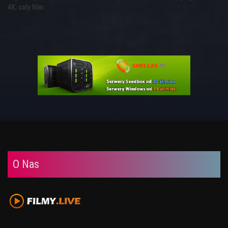
4K
,
cały film
O Nas