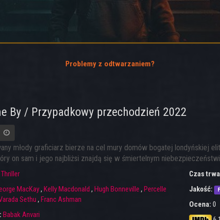
Problemy z odtwarzaniem?
e By / Przypadkowy przechodzień 2022
ny młody graficiarz bierze na cel mury domów bogatej londyńskiej el
óry on sam i jego najbliżsi znajdą się w śmiertelnym niebezpieczeństwi
:
Thriller
Czas trwa
eorge MacKay
,
Kelly Macdonald
,
Hugh Bonneville
,
Percelle
Jakość:
F
Varada Sethu
,
Franc Ashman
Ocena:
0
:
Babak Anvari
6.