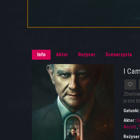
Info
Aktor
Reżyser
Scenarzysta
I Cam
Zbuntowa
przez kt
Gatunki
Aktor:
G
Ascott
,
Reżyser