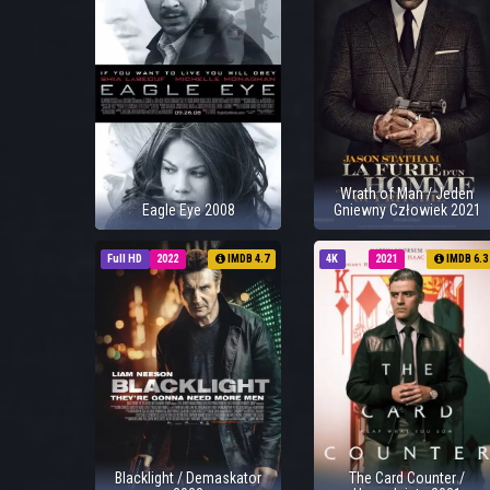
Wrath of Man / Jeden
Eagle Eye 2008
Gniewny Człowiek 2021
Full HD
2022
IMDB 4.7
4K
2021
IMDB 6.3
Blacklight / Demaskator
The Card Counter /