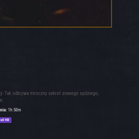
ity. Tak odkrywa mroczny sekret znanego sędziego,
e.
nia:
1h 50m
ull HD
1