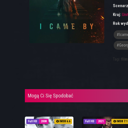
Scenarz
Kraj:
Uni
Rok wyd
#icam
#Geor
Tagi:
film
Mogą Ci Się Spodobać
Full HD
2008
IMDB 6.6
Full HD
2021
IMDB 7.1