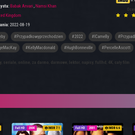
ysta:
Babak Anvari
,
Namsi Khan
Oce
ted Kingdom
ania:
2022-08-19
eby
#przypadkowyprzechodzien
#2022
#ICameBy
#Przypad
geMacKay
#KellyMacdonald
#HughBonneville
#PercelleAscott
y
,
seriale
,
online
,
za darmo
,
darmowe
,
lektor
,
napisy
,
fullhd
,
4K
,
cały film
Full HD
2004
IMDB 7.1
Full HD
2001
IMDB 6.6