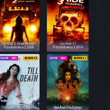
Joy Ride 2: Dead Ahead /
Joy Ride 3 /
Prześladowca 2 2008
Prześladowca 3 2014
Full HD
2021
IMDB 5.8
Full HD
2021
IMDB 6.1
Till Death / Aż do śmierci
One And The Same /