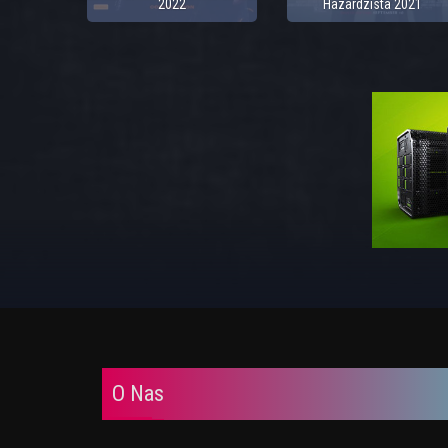
2022
Hazardzista 2021
O Nas