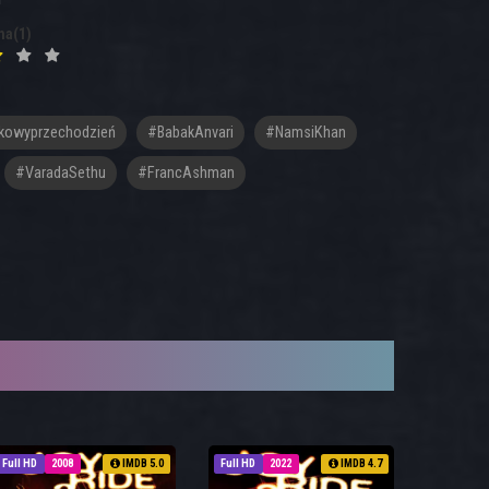
na(1)
kowyprzechodzień
#BabakAnvari
#NamsiKhan
#VaradaSethu
#FrancAshman
Full HD
2008
IMDB 5.0
Full HD
2022
IMDB 4.7