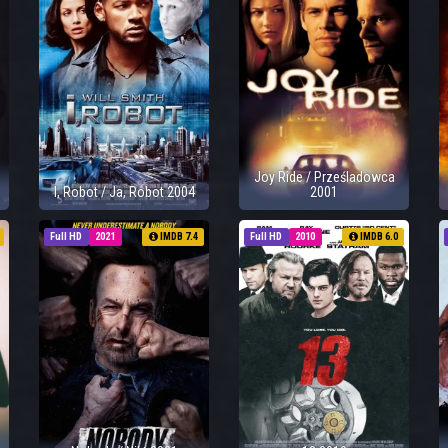
Joy Ride / Prześladowca
I, Robot / Ja, Robot 2004
2001
Full HD
2021
IMDB 7.4
Full HD
2010
IMDB 6.0