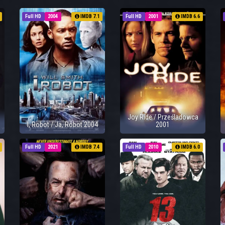
Full HD
2004
IMDB 7.1
Full HD
2001
IMDB 6.6
Joy Ride / Prześladowca
I, Robot / Ja, Robot 2004
2001
Full HD
2021
IMDB 7.4
Full HD
2010
IMDB 6.0