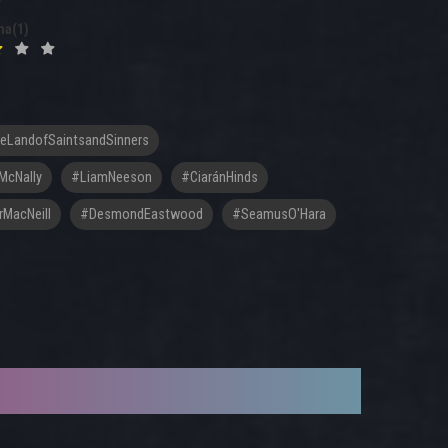
na(1)
heLandofSaintsandSinners
McNally
#LiamNeeson
#CiaránHinds
MacNeill
#DesmondEastwood
#SeamusO'Hara