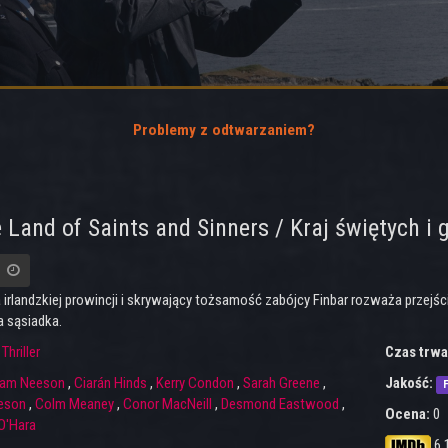
Problemy z odtwarzaniem?
e Land of Saints and Sinners / Kraj świętych i
 irlandzkiej prowincji i skrywający tożsamość zabójcy Finbar rozważa przejś
a sąsiadka.
:
Thriller
Czas trwa
iam Neeson
,
Ciarán Hinds
,
Kerry Condon
,
Sarah Greene
,
Jakość:
F
eson
,
Colm Meaney
,
Conor MacNeill
,
Desmond Eastwood
,
Ocena:
0
O'Hara
6.