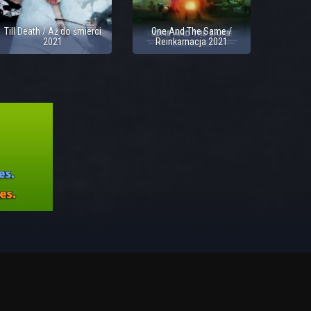
Till Death / Aż do śmierci
One And The Same /
2021
Reinkarnacja 2021