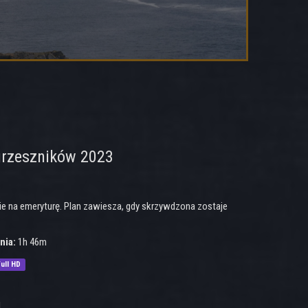
 grzeszników 2023
cie na emeryturę. Plan zawiesza, gdy skrzywdzona zostaje
nia:
1h 46m
ull HD
1