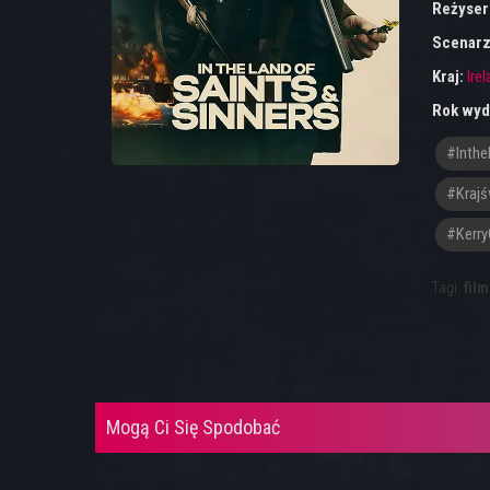
Reżyser
Scenarz
Kraj:
Ire
Rok wyd
#inthe
#Krajś
#Kerr
Tagi:
film
Mogą Ci Się Spodobać