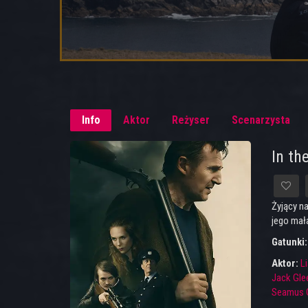
Info
Aktor
Reżyser
Scenarzysta
In th
Żyjący na
jego mał
Gatunki
Aktor:
L
Jack Gle
Seamus 