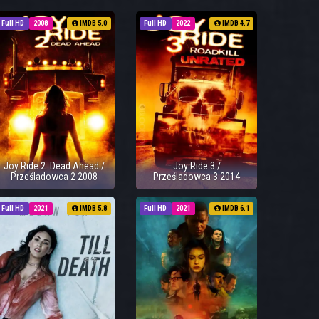
Full HD
2008
IMDB 5.0
Full HD
2022
IMDB 4.7
Joy Ride 2: Dead Ahead /
Joy Ride 3 /
Prześladowca 2 2008
Prześladowca 3 2014
Full HD
2021
IMDB 5.8
Full HD
2021
IMDB 6.1