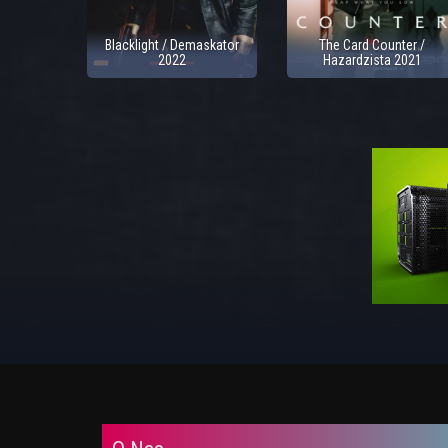
Blacklight / Demaskator
The Card Counter /
2022
Hazardzista 2021