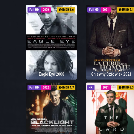
Full HD
2008
IMDB 6.6
Full HD
2021
IMDB 7.1
Wrath of Man / Jeden
Eagle Eye 2008
Gniewny Człowiek 2021
Full HD
2022
IMDB 4.7
4K
2021
IMDB 6.3