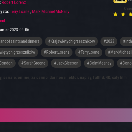
:
Robert Lorenz
Oce
ysta:
Terry Loane
,
Mark Michael McNally
land
ania:
2023-09-06
landofsaintsandsinners
#krajswietychigrzesznikow
#2023
#Int
więtychigrzeszników
#RobertLorenz
#TerryLoane
#MarkMichael
yCondon
#SarahGreene
#JackGleeson
#ColmMeaney
#Conor
y
,
seriale
,
online
,
za darmo
,
darmowe
,
lektor
,
napisy
,
fullhd
,
4K
,
cały film