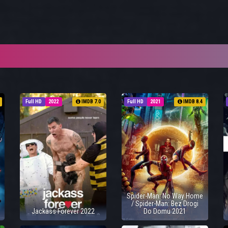
Full HD
2022
IMDB 7.0
Full HD
2021
IMDB 8.4
Spider-Man: No Way Home
/ Spider-Man: Bez Drogi
Jackass Forever 2022
Do Domu 2021