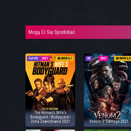
Mogą Ci Się Spodobać
Full HD
2021
IMDB 6,1
4K
2021
IMDB 6,0
The Hitman's Wife's
Bodyguard / Bodyguard i
Żona Zawodowca 2021
Venom 2: Carnage 2021