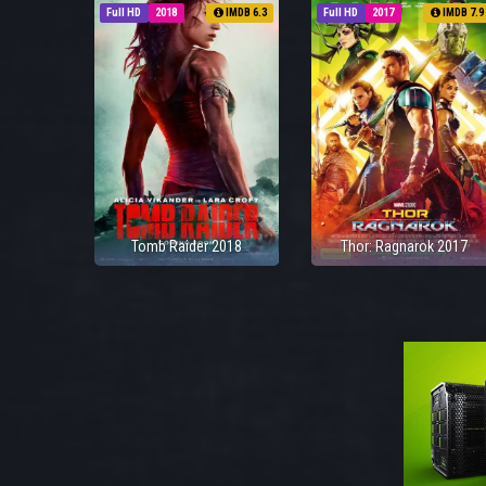
Full HD
2018
IMDB 6.3
Full HD
2017
IMDB 7.9
Tomb Raider 2018
Thor: Ragnarok 2017