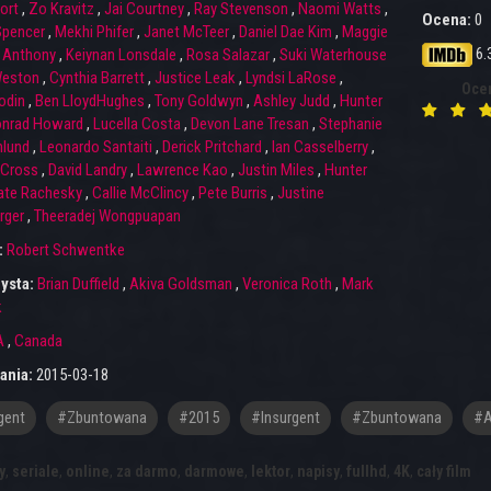
ort
,
Zo Kravitz
,
Jai Courtney
,
Ray Stevenson
,
Naomi Watts
,
Ocena:
0
Spencer
,
Mekhi Phifer
,
Janet McTeer
,
Daniel Dae Kim
,
Maggie
6.
 Anthony
,
Keiynan Lonsdale
,
Rosa Salazar
,
Suki Waterhouse
Weston
,
Cynthia Barrett
,
Justice Leak
,
Lyndsi LaRose
,
Oce
odin
,
Ben LloydHughes
,
Tony Goldwyn
,
Ashley Judd
,
Hunter
nrad Howard
,
Lucella Costa
,
Devon Lane Tresan
,
Stephanie
hlund
,
Leonardo Santaiti
,
Derick Pritchard
,
Ian Casselberry
,
 Cross
,
David Landry
,
Lawrence Kao
,
Justin Miles
,
Hunter
ate Rachesky
,
Callie McClincy
,
Pete Burris
,
Justine
rger
,
Theeradej Wongpuapan
:
Robert Schwentke
ysta:
Brian Duffield
,
Akiva Goldsman
,
Veronica Roth
,
Mark
k
A
,
Canada
ania:
2015-03-18
gent
#zbuntowana
#2015
#Insurgent
#Zbuntowana
#a
y
,
seriale
,
online
,
za darmo
,
darmowe
,
lektor
,
napisy
,
fullhd
,
4K
,
cały film