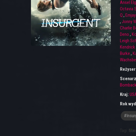
Ansel Elg
Octavia 
Q
,
Emjay
,
Jonny 
Charlie B
Deno
,
Ko
Leigh Sc
Kendrick
Burke
,
K
Wachsbe
Reżyser
Scenarz
Bombac
Kraj:
US
Rok wyd
#insur
Tagi:
film