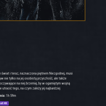
y świat i teraz, naznaczona piętnem Niezgodnej, musi
nie tylko na jej osobistą przyszłość, ale także
oczywające na niej brzemię, by w ogarniętym wojną
utracić tego, na czym zależy jej najbardziej
nia:
1h 59m
ull HD