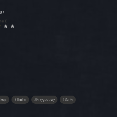
363
na(1)
kcja
#thriller
#przygodowy
#sci-Fi