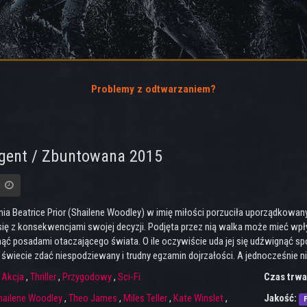
Problemy z odtwarzaniem?
rgent / Zbuntowana 2015
nia Beatrice Prior (Shailene Woodley) w imię miłości porzuciła uporządkowan
ię z konsekwencjami swojej decyzji. Podjęta przez nią walka może mieć wpływ 
ąć posadami otaczającego świata. O ile oczywiście uda jej się udźwignąć sp
iecie zdać niespodziewany i trudny egzamin dojrzałości. A jednocześnie nie 
:
Akcja
,
Thriller
,
Przygodowy
,
Sci-Fi
Czas trwa
hailene Woodley
,
Theo James
,
Miles Teller
,
Kate Winslet
,
Jakość:
F