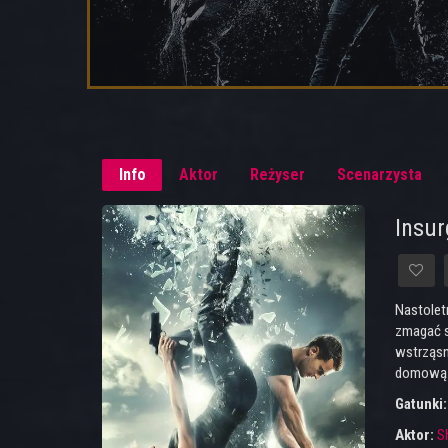
Info
Aktor
Reżyser
Scenarzysta
Insu
Nastolet
zmagać s
wstrząsn
domową św
Gatunki
Aktor:
S