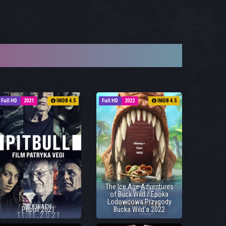
Full HD
2021
IMDB 4.5
Full HD
2022
IMDB 4.5
The Ice Age Adventures
of Buck Wild / Epoka
Lodowcowa Przygody
Pitbull 2021
Bucka Wild'a 2022