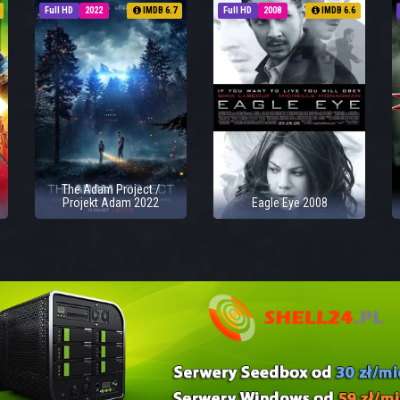
Full HD
2022
IMDB 6.7
Full HD
2008
IMDB 6.6
The Adam Project /
Projekt Adam 2022
Eagle Eye 2008