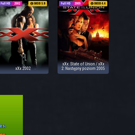
Full HD
2002
IMDB 5.8
Full HD
2005
IMDB 4.4
xXx: State of Union / xXx
xXx 2002
2: Następny poziom 2005