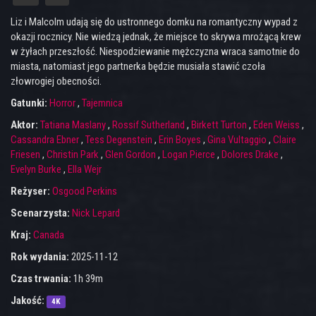
Liz i Malcolm udają się do ustronnego domku na romantyczny wypad z
okazji rocznicy. Nie wiedzą jednak, że miejsce to skrywa mrożącą krew
w żyłach przeszłość. Niespodziewanie mężczyzna wraca samotnie do
miasta, natomiast jego partnerka będzie musiała stawić czoła
złowrogiej obecności.
Gatunki:
Horror
,
Tajemnica
Aktor:
Tatiana Maslany
,
Rossif Sutherland
,
Birkett Turton
,
Eden Weiss
,
Cassandra Ebner
,
Tess Degenstein
,
Erin Boyes
,
Gina Vultaggio
,
Claire
Friesen
,
Christin Park
,
Glen Gordon
,
Logan Pierce
,
Dolores Drake
,
Evelyn Burke
,
Ella Wejr
Reżyser:
Osgood Perkins
Scenarzysta:
Nick Lepard
Kraj:
Canada
Rok wydania:
2025-11-12
Czas trwania:
1h 39m
Jakość:
4K