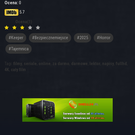
Ocena:
0
5.7
Ocena(1)
#keeper
#bezpiecznemiejsce
#2025
#Horror
#Tajemnica
Tagi:
filmy
,
seriale
,
online
,
za darmo
,
darmowe
,
lektor
,
napisy
,
fullhd
,
4K
,
cały film