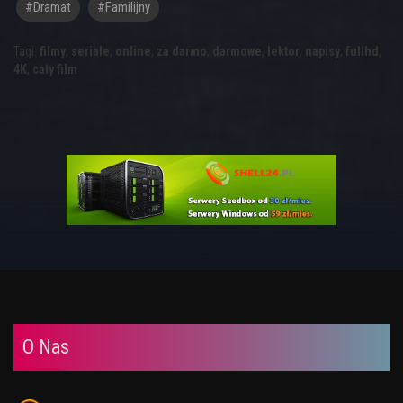
#dramat
#familijny
Tagi:
filmy
,
seriale
,
online
,
za darmo
,
darmowe
,
lektor
,
napisy
,
fullhd
,
4K
,
cały film
O Nas