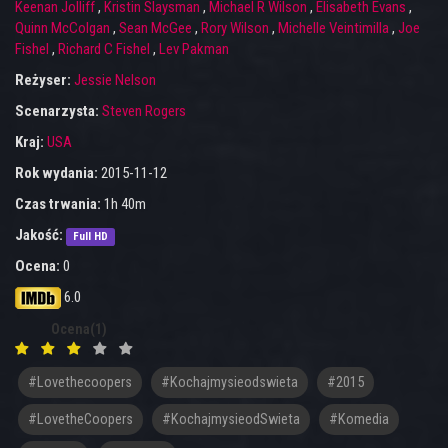
Keenan Jolliff
,
Kristin Slaysman
,
Michael R Wilson
,
Elisabeth Evans
,
Quinn McColgan
,
Sean McGee
,
Rory Wilson
,
Michelle Veintimilla
,
Joe
Fishel
,
Richard C Fishel
,
Lev Pakman
Reżyser:
Jessie Nelson
Scenarzysta:
Steven Rogers
Kraj:
USA
Rok wydania:
2015-11-12
Czas trwania:
1h 40m
Jakość:
Full HD
Ocena:
0
6.0
Ocena(1)
#lovethecoopers
#kochajmysieodswieta
#2015
#LovetheCoopers
#KochajmysieodSwieta
#komedia