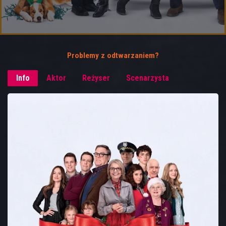
Problemy z odtwarzaniem?
Info
Aktor
Reżyser
Scenarzysta