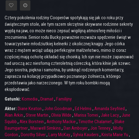
Cztery pokolenia rodziny Cooperów spotykają się jak co roku przy
świątecznym stole, ale tym razem skrzętnie skrywane rodzinne sekrety
wyjdą na jaw, co może nieco zepsuć wigilijną atmosferę miłości i
zrozumienia. Senior rodu Bucky poważnie rozważa spędzenie świąt w
towarzystwie młodziutkiej kelnerki z okolicznej knajpy. Jego córka
wraz z mężem wciąż udają perfekcyjne małżeństwo, mimo iż coraz
częściej mają ochotę okładać się choinką. Ich syn nie może zapanować
nad uroczą acz niesforną czteroletnią córeczką, która klnie jak szewc.
Jego siostra, piękna i samotna, by uniknąć rodzinnych komentarzy,
zaprasza na kolację przypadkowo poznanego żołnierza, którego
przedstawia jako narzeczonego. W tym roku bombki mogą
eksplodować.
Gatunki:
Komedia
,
Dramat
,
Familijny
Aktor:
Diane Keaton
,
John Goodman
,
Ed Helms
,
Amanda Seyfried
,
Alan Arkin
,
Steve Martin
,
Olivia Wilde
,
Marisa Tomei
,
Jake Lacy
,
June
Squibb
,
Alex Borstein
,
Anthony Mackie
,
Timothe Chalamet
,
Blake
Baumgartner
,
Maxwell Simkins
,
Dan Amboyer
,
Jon Tenney
,
Molly
Gordon
,
Dorothy Silver
,
Larry McKay
,
Sylvia Kauders
,
Krista Marie Yu
,