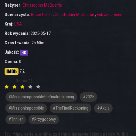
Reżyser:
Christopher McQuarrie
Scenarzysta:
Bruce Geller
,
Christopher McQuarrie
,
Erik Jendresen
Kraj:
USA
Rok wydania:
2025-05-17
Czas trwania:
2h 50m
Jakość:
4K
Ocena:
0
7.2
Ocena(1)
#missionimpossiblethefinalreckoning
#2025
#MissionImpossible
#TheFinalReckoning
#akcja
#thriller
#przygodowy
Tagi:
filmy
,
seriale
,
online
,
za darmo
,
darmowe
,
lektor
,
napisy
,
fullhd
,