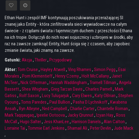
Ethan Hunt i zespół IMF kontynuują poszukiwania przerażającej SI
znanej jako Entity - która zinfiltrowała sieci wywiadowcze na całym
świecie - z rządami świata i tajemniczym duchem z przeszłości Ethana
na ich tropie. Dołączyli do nich nowi sojusznicy i uzbrojeni w środki, aby
raz na zawsze zamknąć Entity, Hunt ściga się z czasem, aby zapobiec
zmianie świata, jaki znamy, na zawsze.
Gatunki:
Akcja
,
Thriller
,
Przygodowy
Aktor:
Tom Cruise
,
Hayley Atwell
,
Ving Rhames
,
Simon Pegg
,
Esai
Morales
,
Pom Klementieff
,
Henry Czerny
,
Holt McCallany
,
Janet
McTeer
,
Nick Offerman
,
Hannah Waddingham
,
Tramell Tillman
,
Angela
Bassett
,
Shea Whigham
,
Greg Tarzan Davis
,
Charles Parnell
,
Mark
Gatiss
,
Rolf Saxon
,
Lucy Tulugarjuk
,
Cary Elwes
,
Katy OBrian
,
Stephen
Oyoung
,
Toms Paredes
,
Paul Bullion
,
Pasha D Lychnikoff
,
Kwabena
Ansah
,
Ryn Alleyne
,
Ned Campbell
,
Charlie Carter
,
Chantelle Roman
,
Mark Taqqaugaq
,
Ipeelie Ootoova
,
Jacky Qrunnut
,
Izyan Hay
,
Ross
McCall
,
Hugo Salter
,
Jess KhanLee
,
Harrison Daniels
,
Alan Calton
,
Lorraine Tai
,
Tommie Earl Jenkins
,
Shamail Ali
,
Peter Devlin
,
Jude Mack
,