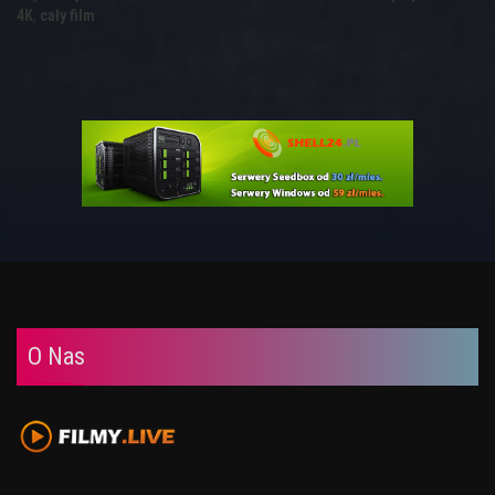
4K
,
cały film
O Nas