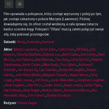
Film opowiada o policjancie, który zostaje wyrzucony z policji po tym,
jak zostaje oskarżony o pobicie Murzyna (Lawrence). Później
dowiadujemy się, że oficer został wrobiony, a cała sprawa zatacza
bardzo szerokie kręgi. Policjant i "Ofiara" muszą zatem połączyć swoje
siły, żeby pokonać przestępców.
Gatunki:
Akcja
,
Komedia
,
Kryminał
Aktor:
Martin Lawrence
,
Steve Zahn
,
Colm Feore
,
Bill Duke
,
Eric
Roberts
,
Timothy Busfield
,
Robinne Lee
,
Brett Cullen
,
Ken Lerner
,
Matt
McCoy
,
Joe Flaherty
,
Mari Morrow
,
Cleo King
,
Gerry Del Sol
,
Stephen
Tobolowsky
,
Keith Cooke
,
Mike Brady
,
Troy Gilbert
,
Anthony G
Schmidt
,
Joe Bucaro III
,
Carl Ciarfalio
,
Bobby McLaughlin
,
Robert
Harvey
,
John Henry Binder
,
Margaret Travolta
,
Wayne Morse
,
Terry
Logan
,
Mark Lonow
,
Jeff Ross
,
Jocko Marcellino
,
Jonathan Loughran
,
Noel Gugliemi
,
Hiep Thi Le
,
Leslie Jones
,
Dawn Lewis
,
Jackie Flynn
,
Hal Fishman
,
Andy Dugan
,
Mickey Gilbert
,
Richardson Morse
,
Ben
Hernandez Bray
,
Tom Forrest
,
Bonnie Goodson
Reżyser:
Dennis Dugan