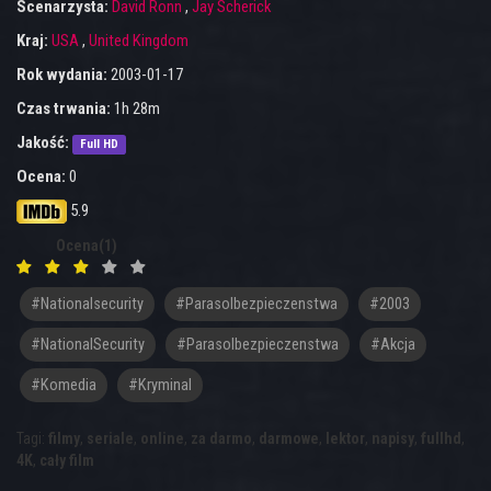
Scenarzysta:
David Ronn
,
Jay Scherick
Kraj:
USA
,
United Kingdom
Rok wydania:
2003-01-17
Czas trwania:
1h 28m
Jakość:
Full HD
Ocena:
0
5.9
Ocena(1)
#nationalsecurity
#parasolbezpieczenstwa
#2003
#NationalSecurity
#Parasolbezpieczenstwa
#akcja
#komedia
#kryminal
Tagi:
filmy
,
seriale
,
online
,
za darmo
,
darmowe
,
lektor
,
napisy
,
fullhd
,
4K
,
cały film