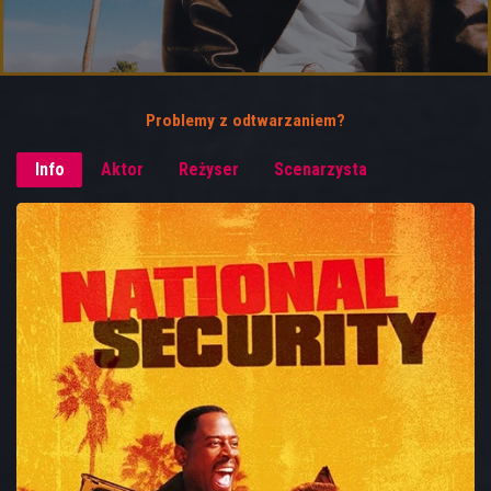
Problemy z odtwarzaniem?
Info
Aktor
Reżyser
Scenarzysta