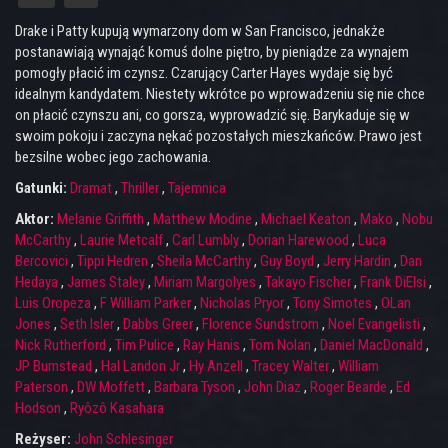
Drake i Patty kupują wymarzony dom w San Francisco, jednakże
postanawiają wynająć komuś dolne piętro, by pieniądze za wynajem
pomogły płacić im czynsz. Czarujący Carter Hayes wydaje się być
idealnym kandydatem. Niestety wkrótce po wprowadzeniu się nie chce
on płacić czynszu ani, co gorsza, wyprowadzić się. Barykaduje się w
swoim pokoju i zaczyna nękać pozostałych mieszkańców. Prawo jest
bezsilne wobec jego zachowania.
Gatunki:
Dramat
,
Thriller
,
Tajemnica
Aktor:
Melanie Griffith
,
Matthew Modine
,
Michael Keaton
,
Mako
,
Nobu
McCarthy
,
Laurie Metcalf
,
Carl Lumbly
,
Dorian Harewood
,
Luca
Bercovici
,
Tippi Hedren
,
Sheila McCarthy
,
Guy Boyd
,
Jerry Hardin
,
Dan
Hedaya
,
James Staley
,
Miriam Margolyes
,
Takayo Fischer
,
Frank DiElsi
,
Luis Oropeza
,
F William Parker
,
Nicholas Pryor
,
Tony Simotes
,
OLan
Jones
,
Seth Isler
,
Dabbs Greer
,
Florence Sundstrom
,
Noel Evangelisti
,
Nick Rutherford
,
Tim Pulice
,
Ray Hanis
,
Tom Nolan
,
Daniel MacDonald
,
JP Bumstead
,
Hal Landon Jr
,
Hy Anzell
,
Tracey Walter
,
William
Paterson
,
DW Moffett
,
Barbara Tyson
,
John Diaz
,
Roger Bearde
,
Ed
Hodson
,
Ryôzô Kasahara
Reżyser:
John Schlesinger