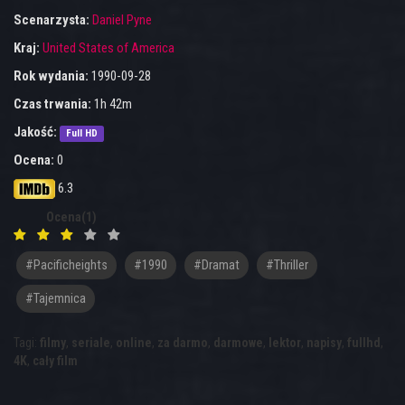
Scenarzysta:
Daniel Pyne
Kraj:
United States of America
Rok wydania:
1990-09-28
Czas trwania:
1h 42m
Jakość:
Full HD
Ocena:
0
6.3
Ocena(1)
#pacificheights
#1990
#Dramat
#Thriller
#Tajemnica
Tagi:
filmy
,
seriale
,
online
,
za darmo
,
darmowe
,
lektor
,
napisy
,
fullhd
,
4K
,
cały film