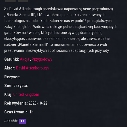
Sir David Attenborough przedstawia najnowszą serię przyrodniczą
„Planeta Ziemia III", która w ośmiu pioniersko zrealizowanych
technologicznie odcinkach zabierze nas w podróż po najdalszych
zakątkach globu. Widownia odkryje jedne z najbardziej fascynujących
gatunków na świecie, których historie bywają dramatyczne,
ekscytujące, zabawne, czasem łamiące serce, ale zawsze pełne
nadziei. „Planeta Ziemia III" to monumentalna opowieść o woli
przetrwania i niezwykłych zdolnościach adaptacyjnych przyrody.
Gatunki:
Akcja
,
Przygodowy
Aktor:
David Attenborough
Reżyser:
Scenarzysta:
Kraj:
United Kingdom
Rok wydania:
2023-10-22
Czas trwania:
1h
Jakość:
4K