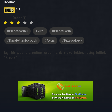
Ocena:
0
9.5
Ocena(1)
#planetearthiii
#2023
#PlanetEarth
#DavidAttenborough
#akcja
#przygodowy
Tagi:
filmy
,
seriale
,
online
,
za darmo
,
darmowe
,
lektor
,
napisy
,
fullhd
,
4K
,
cały film