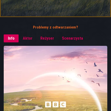
Problemy z odtwarzaniem?
Info
Aktor
Reżyser
Scenarzysta