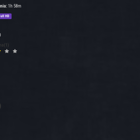
nia:
1h 58m
ull HD
0
na(1)