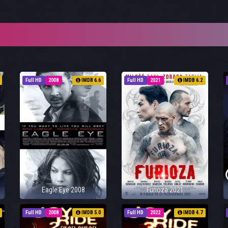
Full HD
2008
IMDB 6.6
Full HD
2021
IMDB 6.2
Eagle Eye 2008
Furioza 2021
Full HD
2008
IMDB 5.0
Full HD
2022
IMDB 4.7