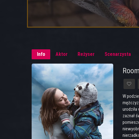
Info
Aktor
Reżyser
Scenarzysta
Room
W podzie
mężczyzn
urodziła 
zaznał ś
pomieszc
niewyobr
nierzadk