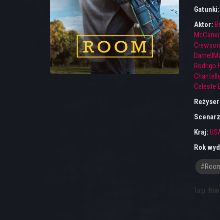
Gatunki
Aktor:
B
McCamu
Crewson
DarnellMa
Rodrigo 
Chantell
Celeste 
Reżyser
Scenarz
Kraj:
US
Rok wyd
#roo
Tagi:
film