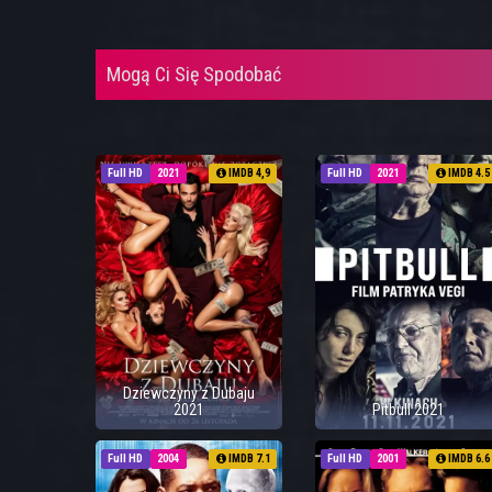
Mogą Ci Się Spodobać
Full HD
2021
IMDB 4,9
Full HD
2021
IMDB 4.5
Dziewczyny z Dubaju
2021
Pitbull 2021
Full HD
2004
IMDB 7.1
Full HD
2001
IMDB 6.6