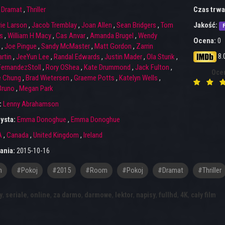
:
Dramat
,
Thriller
Czas trwa
rie Larson
,
Jacob Tremblay
,
Joan Allen
,
Sean Bridgers
,
Tom
Jakość:
F
s
,
William H Macy
,
Cas Anvar
,
Amanda Brugel
,
Wendy
Ocena:
0
,
Joe Pingue
,
Sandy McMaster
,
Matt Gordon
,
Zarrin
8.
rtin
,
JeeYun Lee
,
Randal Edwards
,
Justin Mader
,
Ola Sturik
,
FernandezStoll
,
Rory OShea
,
Kate Drummond
,
Jack Fulton
,
Oce
e Chung
,
Brad Wietersen
,
Graeme Potts
,
Katelyn Wells
,
Bruno
,
Megan Park
:
Lenny Abrahamson
ysta:
Emma Donoghue
,
Emma Donoghue
A
,
Canada
,
United Kingdom
,
Ireland
ania:
2015-10-16
m
#pokoj
#2015
#Room
#Pokoj
#dramat
#thriller
y
,
seriale
,
online
,
za darmo
,
darmowe
,
lektor
,
napisy
,
fullhd
,
4K
,
cały film