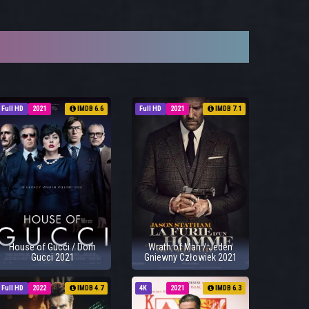
Full HD
2021
IMDB 6.6
Full HD
2021
IMDB 7.1
House of Gucci / Dom
Wrath of Man / Jeden
Gucci 2021
Gniewny Człowiek 2021
Full HD
2022
IMDB 4.7
4K
2021
IMDB 6.3