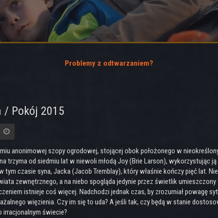
Problemy z odtwarzaniem?
 / Pokój 2015
miu anonimowej szopy ogrodowej, stojącej obok położonego w nieokreślon
a trzyma od siedmiu lat w niewoli młodą Joy (Brie Larson), wykorzystując ją
w tym czasie syna, Jacka (Jacob Tremblay), który właśnie kończy pięć lat. Ni
wiata zewnętrznego, a na niebo spogląda jedynie przez świetlik umieszczony 
zeniem istnieje coś więcej. Nadchodzi jednak czas, by zrozumiał powagę sy
ażalnego więzienia. Czy im się to uda? A jeśli tak, czy będą w stanie dost
o irracjonalnym świecie?