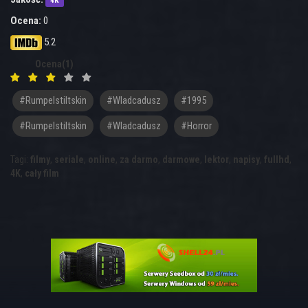
4K
Ocena:
0
5.2
Ocena(1)
#rumpelstiltskin
#wladcadusz
#1995
#Rumpelstiltskin
#Wladcadusz
#horror
Tagi:
filmy
,
seriale
,
online
,
za darmo
,
darmowe
,
lektor
,
napisy
,
fullhd
,
4K
,
cały film