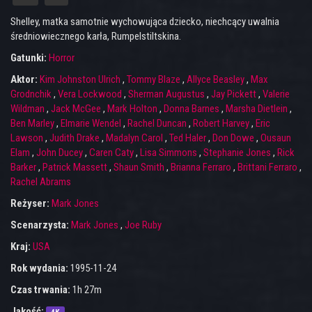
Shelley, matka samotnie wychowująca dziecko, niechcący uwalnia
średniowiecznego karła, Rumpelstiltskina.
Gatunki:
Horror
Aktor:
Kim Johnston Ulrich
,
Tommy Blaze
,
Allyce Beasley
,
Max
Grodnchik
,
Vera Lockwood
,
Sherman Augustus
,
Jay Pickett
,
Valerie
Wildman
,
Jack McGee
,
Mark Holton
,
Donna Barnes
,
Marsha Dietlein
,
Ben Marley
,
Elmarie Wendel
,
Rachel Duncan
,
Robert Harvey
,
Eric
Lawson
,
Judith Drake
,
Madalyn Carol
,
Ted Haler
,
Don Dowe
,
Ousaun
Elam
,
John Ducey
,
Caren Caty
,
Lisa Simmons
,
Stephanie Jones
,
Rick
Barker
,
Patrick Massett
,
Shaun Smith
,
Brianna Ferraro
,
Brittani Ferraro
,
Rachel Abrams
Reżyser:
Mark Jones
Scenarzysta:
Mark Jones
,
Joe Ruby
Kraj:
USA
Rok wydania:
1995-11-24
Czas trwania:
1h 27m
Jakość: