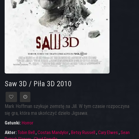
Saw 3D / Piła 3D 2010
Mark Hoffman szykuje zemstę na Jill. W tym czasie rozpoczyna
się gra, która ma ukończyć dzieło Jigsawa.
Gatunki:
Horror
Aktor:
Tobin Bell
,
Costas Mandylor
,
Betsy Russell
,
Cary Elwes
,
Sean