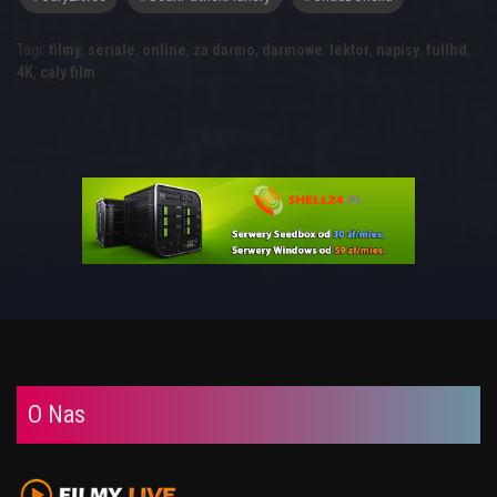
Tagi:
filmy
,
seriale
,
online
,
za darmo
,
darmowe
,
lektor
,
napisy
,
fullhd
,
4K
,
cały film
O Nas