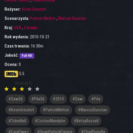
Patrick Flanery
,
Chad Donella
Reżyser:
Kevin Greutert
Scenarzysta:
Patrick Melton
,
Marcus Dunstan
Kraj:
USA
,
Canada
Rok wydania:
2010-10-21
Czas trwania:
1h 30m
Jakość:
Full HD
Ocena:
0
5.5
Ocena(1)
#saw3d
#pila3d
#2010
#Saw
#Piła
#KevinGreutert
#PatrickMelton
#MarcusDunstan
#TobinBell
#CostasMandylor
#BetsyRussell
#CaryElwes
#SeanPatrickFlanery
#ChadDonella