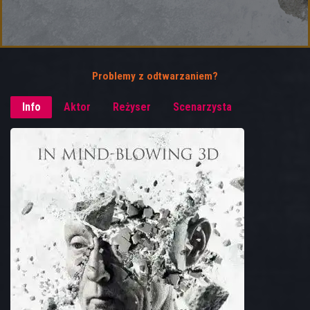
Problemy z odtwarzaniem?
Info
Aktor
Reżyser
Scenarzysta