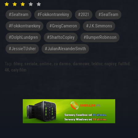
#sealteam
#fokikontrarekiny
#2021
#SealTeam
#Fokikontrarekiny
#GreigCameron
#J.K.Simmons
#DolphLundgren
#SharltoCopley
#BumperRobinson
#JessieT.Usher
#JulianAlexanderSmith
Tagi:
filmy
,
seriale
,
online
,
za darmo
,
darmowe
,
lektor
,
napisy
,
fullhd
,
4K
,
cały film