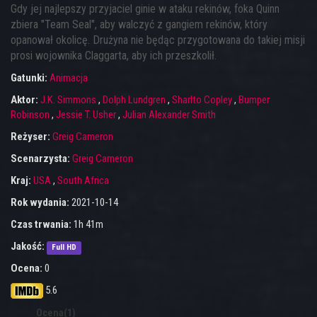
Gdy jej najlepszy przyjaciel ginie w ataku rekinów, foka Quinn
zbiera "Team Seal", aby walczyć z gangiem rekinów, który
opanował okolicę. Drużyna nie będąc przygotowana do takiej misji
prosi wojownika Claggarta, aby ich przeszkolił.
Gatunki:
Animacja
Aktor:
J.K. Simmons
,
Dolph Lundgren
,
Sharlto Copley
,
Bumper
Robinson
,
Jessie T. Usher
,
Julian Alexander Smith
Reżyser:
Greig Cameron
Scenarzysta:
Greig Cameron
Kraj:
USA
,
South Africa
Rok wydania:
2021-10-14
Czas trwania:
1h 41m
Jakość:
Full HD
Ocena:
0
5.6
Ocena(1)