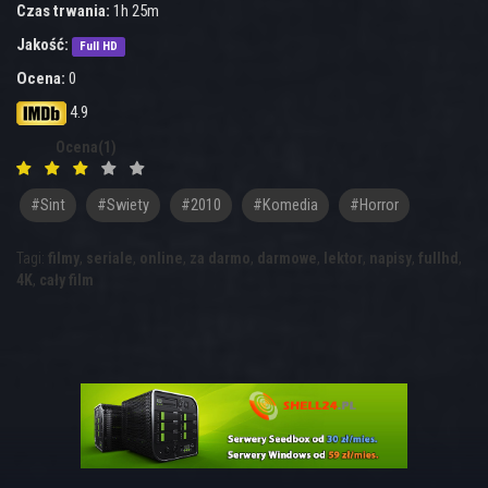
Czas trwania:
1h 25m
Jakość:
Full HD
Ocena:
0
4.9
Ocena(1)
#sint
#swiety
#2010
#Komedia
#Horror
Tagi:
filmy
,
seriale
,
online
,
za darmo
,
darmowe
,
lektor
,
napisy
,
fullhd
,
4K
,
cały film