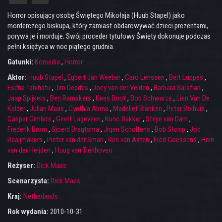
Horror opisujący osobę Świętego Mikołaja (Huub Stapel) jako
morderczego biskupa, który zamiast obdarowywać dzieci prezentami,
porywa je i morduje. Swój proceder tytułowy Święty dokonuje podczas
pełni księżyca w noc piątego grudnia.
Gatunki:
Komedia
,
Horror
Aktor:
Huub Stapel
,
Egbert Jan Weeber
,
Caro Lenssen
,
Bert Luppes
,
Escha Tanihatu
,
Jim Deddes
,
Joey van der Velden
,
Barbara Sarafian
,
Jaap Spijkers
,
Ben Ramakers
,
Kees Boot
,
Bob Schwarze
,
Lien Van De
Kelder
,
Julian Maas
,
Cynthia Abma
,
Madelief Blanken
,
Peter Bolhuis
,
Casper Gimbrre
,
Geert Lageveen
,
Kuno Bakker
,
Steye van Dam
,
Frederik Brom
,
Sjoerd Dragtsma
,
Jrgen Scholtens
,
Bob Stoop
,
Job
Raaijmakers
,
Pieter van der Sman
,
Ren van Asten
,
Fred Goessens
,
Hein
van der Heijden
,
Huug van Tienhoven
Reżyser:
Dick Maas
Scenarzysta:
Dick Maas
Kraj:
Netherlands
Rok wydania:
2010-10-31