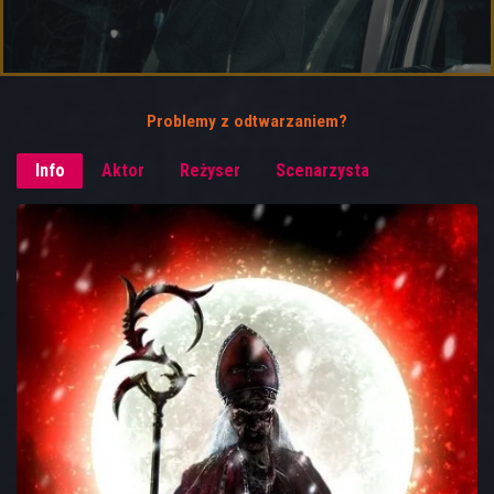
Problemy z odtwarzaniem?
Info
Aktor
Reżyser
Scenarzysta