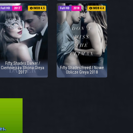
Full HD
2017
IMDB 4.5
Full HD
2018
IMDB 4.4
Fifty Shades Darker /
Ciemniejsza Strona Greya
Fifty Shades Freed / Nowe
2017
Oblicze Greya 2018