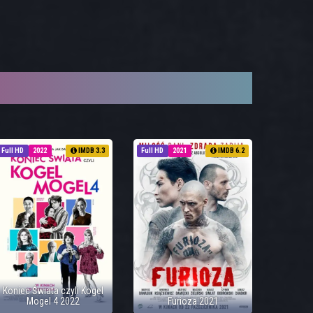
Full HD
2022
IMDB 3.3
Full HD
2021
IMDB 6.2
Koniec Świata czyli Kogel
Mogel 4 2022
Furioza 2021