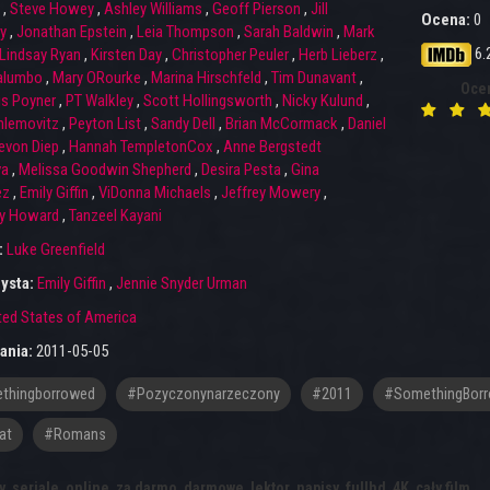
,
Steve Howey
,
Ashley Williams
,
Geoff Pierson
,
Jill
Ocena:
0
y
,
Jonathan Epstein
,
Leia Thompson
,
Sarah Baldwin
,
Mark
6.
Lindsay Ryan
,
Kirsten Day
,
Christopher Peuler
,
Herb Lieberz
,
alumbo
,
Mary ORourke
,
Marina Hirschfeld
,
Tim Dunavant
,
Oce
is Poyner
,
PT Walkley
,
Scott Hollingsworth
,
Nicky Kulund
,
hlemovitz
,
Peyton List
,
Sandy Dell
,
Brian McCormack
,
Daniel
evon Diep
,
Hannah TempletonCox
,
Anne Bergstedt
va
,
Melissa Goodwin Shepherd
,
Desira Pesta
,
Gina
ez
,
Emily Giffin
,
ViDonna Michaels
,
Jeffrey Mowery
,
y Howard
,
Tanzeel Kayani
:
Luke Greenfield
ysta:
Emily Giffin
,
Jennie Snyder Urman
ted States of America
ania:
2011-05-05
thingborrowed
#pozyczonynarzeczony
#2011
#SomethingBor
at
#romans
y
,
seriale
,
online
,
za darmo
,
darmowe
,
lektor
,
napisy
,
fullhd
,
4K
,
cały film