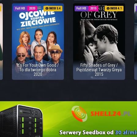
Full HD
2020
IMDB 5.4
Full HD
2015
IMDB 4.1
It's For Your Own Good /
Fifty Shades of Grey /
To dla twojego dobra
Pięćdziesiąt Twarzy Greya
2020
2015