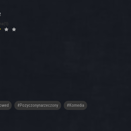
2
na(1)
rowed
#Pozyczonynarzeczony
#komedia