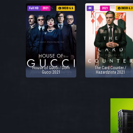
Full HD
2021
IMDB 6.6
4K
2021
IMDB 6.3
House of Gucci / Dom
The Card Counter /
Gucci 2021
Hazardzista 2021