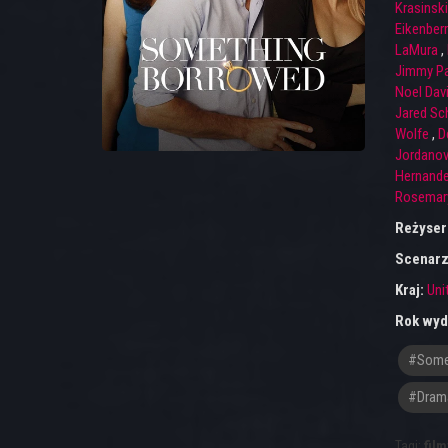
Krasinski
Eikenberr
LaMura
,
Jimmy P
Noel Dav
Jared Sc
Wolfe
,
D
Jordano
Hernand
Rosemar
Reżyser
Scenarz
Kraj:
Uni
Rok wyd
#some
#dram
Tagi:
film