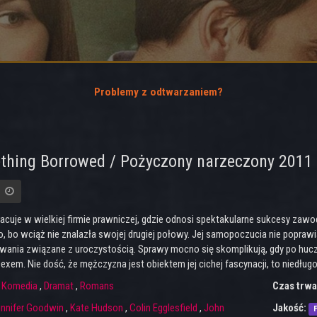
Problemy z odtwarzaniem?
thing Borrowed / Pożyczony narzeczony 2011
racuje w wielkiej firmie prawniczej, gdzie odnosi spektakularne sukcesy za
 bo wciąż nie znalazła swojej drugiej połowy. Jej samopoczucia nie poprawia t
wania związane z uroczystością. Sprawy mocno się skomplikują, gdy po hucz
exem. Nie dość, że mężczyzna jest obiektem jej cichej fascynacji, to niedługo
:
Komedia
,
Dramat
,
Romans
Czas trwa
innifer Goodwin
,
Kate Hudson
,
Colin Egglesfield
,
John
Jakość:
F