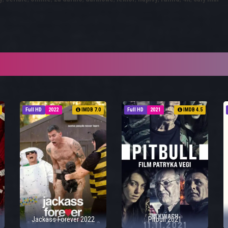
Full HD
2022
IMDB 7.0
Full HD
2021
IMDB 4.5
Jackass Forever 2022
Pitbull 2021