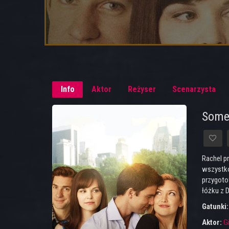
Info
Aktor
Reżyser
Scenarzysta
Some
Rachel p
wszystko,
przygoto
łóżku z D
Gatunki
Aktor:
G