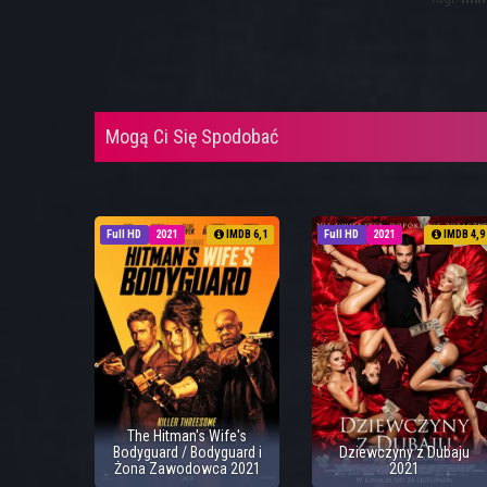
Mogą Ci Się Spodobać
Full HD
2021
IMDB 6,1
Full HD
2021
IMDB 4,9
The Hitman's Wife's
Bodyguard / Bodyguard i
Dziewczyny z Dubaju
Żona Zawodowca 2021
2021