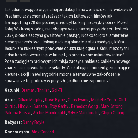
Tak zdumiewająco oryginalnej produkcji filmowej jeszcze nie widziałeś!
Przełamujący schematy reżyser takich kultowych filmów jak
Trainspotting i 28 dni później stworzył kolejny niezwykły obraz. Przed
Tobą W stronę słońca, niepokojąca wizja naszej przyszłości. Jest rok
2057, słońce zaczyna gwałtownie gasnąć, ludzkości grozi śmiertelne
niebezpieczeństwo. Jedyną nadzieją planety jest ekspedycja, która
ładunkiem nuklearnym ponownie obudzi kulę ognia. Ośmiu mężczyzn i
jedna kobieta wyruszają w krucjatę o przetrwanie miliardów istnień.
Poza zasięgiem radiowym ich misja zaczyna nabierać całkiem nowego
znaczenia i ujawnia liczne sekrety. Zaskakujące momenty, zmieniające
kierunek akcji i niewiarygodnie mocne alternatywne zakończenie
sprawią, że tej podróży w przyszłość długo nie zapomnisz!
Gatunki:
Dramat
,
Thriller
,
Sci-Fi
Aktor:
Cillian Murphy
,
Rose Byrne
,
Chris Evans
,
Michelle Yeoh
,
Cliff
Curtis
,
Hiroyuki Sanada
,
Troy Garity
,
Benedict Wong
,
Mark Strong
,
Paloma Baeza
,
Archie Macdonald
,
Sylvie Macdonald
,
Chipo Chung
Reżyser:
Danny Boyle
Scenarzysta:
Alex Garland