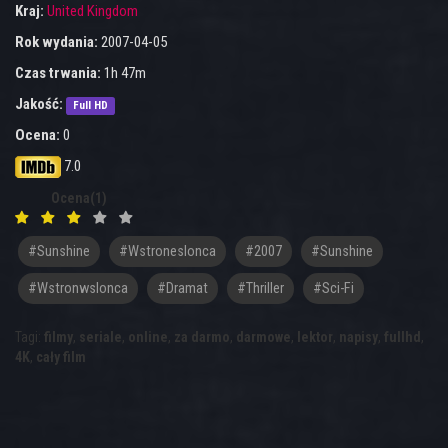
Kraj:
United Kingdom
Rok wydania:
2007-04-05
Czas trwania:
1h 47m
Jakość:
Full HD
Ocena:
0
7.0
Ocena(1)
#sunshine
#wstroneslonca
#2007
#Sunshine
#Wstronwslonca
#dramat
#thriller
#sci-Fi
Tagi:
filmy
,
seriale
,
online
,
za darmo
,
darmowe
,
lektor
,
napisy
,
fullhd
,
4K
,
cały film