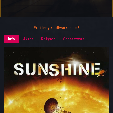
Problemy z odtwarzaniem?
Info
Aktor
Reżyser
Scenarzysta