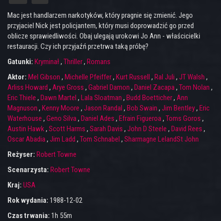
Mac jest handlarzem narkotyków, który pragnie się zmienić. Jego
przyjaciel Nick jest policjantem, który musi doprowadzić go przed
oblicze sprawiedliwości. Obaj ulegają urokowi Jo Ann - właścicielki
restauracji. Czy ich przyjaźń przetrwa taką próbę?
Gatunki:
Kryminał
,
Thriller
,
Romans
Aktor:
Mel Gibson
,
Michelle Pfeiffer
,
Kurt Russell
,
Ral Juli
,
JT Walsh
,
Arliss Howard
,
Arye Gross
,
Gabriel Damon
,
Daniel Zacapa
,
Tom Nolan
,
Eric Thiele
,
Dawn Martel
,
Lala Sloatman
,
Budd Boetticher
,
Ann
Magnuson
,
Kenny Moore
,
Jason Randal
,
Bob Swain
,
Jim Bentley
,
Eric
Waterhouse
,
Geno Silva
,
Daniel Ades
,
Efrain Figueroa
,
Toms Goros
,
Austin Hawk
,
Scott Harms
,
Sarah Davis
,
John D Steele
,
David Rees
,
Oscar Abadia
,
Jim Ladd
,
Tom Schnabel
,
Sharmagne LelandSt John
Reżyser:
Robert Towne
Scenarzysta:
Robert Towne
Kraj:
USA
Rok wydania:
1988-12-02
Czas trwania:
1h 55m