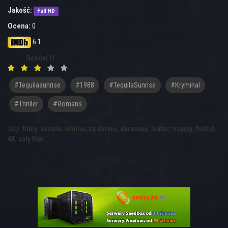
Jakość:
Full HD
Ocena:
0
6.1
Ocena(1)
#tequilasunrise
#1988
#TequilaSunrise
#kryminal
#thriller
#romans
Tagi:
filmy
,
seriale
,
online
,
za darmo
,
darmowe
,
lektor
,
napisy
,
fullhd
,
4K
,
cały film