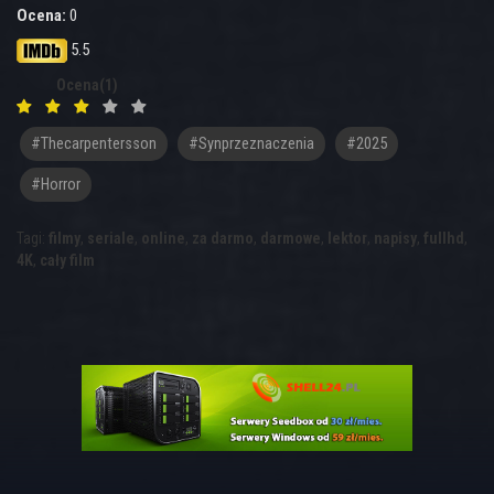
Ocena:
0
5.5
Ocena(1)
#thecarpentersson
#synprzeznaczenia
#2025
#Horror
Tagi:
filmy
,
seriale
,
online
,
za darmo
,
darmowe
,
lektor
,
napisy
,
fullhd
,
4K
,
cały film