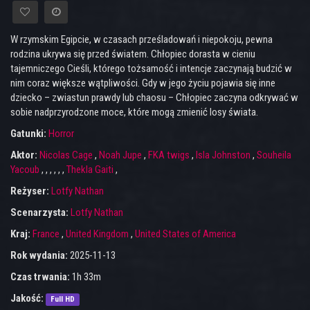
W rzymskim Egipcie, w czasach prześladowań i niepokoju, pewna
rodzina ukrywa się przed światem. Chłopiec dorasta w cieniu
tajemniczego Cieśli, którego tożsamość i intencje zaczynają budzić w
nim coraz większe wątpliwości. Gdy w jego życiu pojawia się inne
dziecko – zwiastun prawdy lub chaosu – Chłopiec zaczyna odkrywać w
sobie nadprzyrodzone moce, które mogą zmienić losy świata.
Gatunki:
Horror
Aktor:
Nicolas Cage
,
Noah Jupe
,
FKA twigs
,
Isla Johnston
,
Souheila
Yacoub
,
,
,
,
,
,
Thekla Gaiti
,
Reżyser:
Lotfy Nathan
Scenarzysta:
Lotfy Nathan
Kraj:
France
,
United Kingdom
,
United States of America
Rok wydania:
2025-11-13
Czas trwania:
1h 33m
Jakość:
Full HD