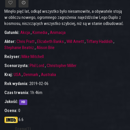
Minęło pięć lat, odkąd wszystko było niesamowite, a obywatele stoją
w obliczu nowego, ogromnego zagrożenia: najeźdźców Lego Duplo z
kosmosu, niszczących wszystko szybciej, niż są w stanie odbudować.
Gatunki:
Akcja
,
Komedia
,
Animacja
Aktor:
Chris Pratt
,
Elizabeth Banks
,
Will Arnett
,
Tiffany Haddish
,
Stephanie Beatriz
,
Alison Brie
Reżyser:
Mike Mitchell
Scenarzysta:
Phil Lord
,
Christopher Miller
Kraj:
USA
,
Denmark
,
Australia
Rok wydania:
2019-02-06
Czas trwania:
1h 46m
Jakość:
HD
Ocena:
0
6.6
Ocena(1)