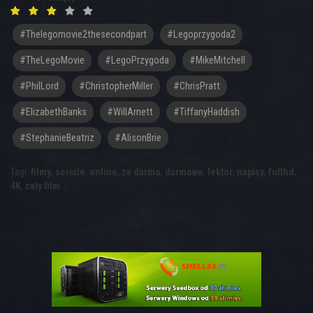
#thelegomovie2thesecondpart
#legoprzygoda2
#TheLegoMovie
#LegoPrzygoda
#MikeMitchell
#PhilLord
#ChristopherMiller
#ChrisPratt
#ElizabethBanks
#WillArnett
#TiffanyHaddish
#StephanieBeatriz
#AlisonBrie
Tagi:
filmy
,
seriale
,
online
,
za darmo
,
darmowe
,
lektor
,
napisy
,
fullhd
,
4K
,
cały film