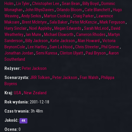
Holm
,
Liv Tyler
,
Christopher Lee
,
Sean Bean
,
Billy Boyd
,
Dominic
Monaghan
,
John RhysDavies
,
Orlando Bloom
,
Cate Blanchett
,
Hugo
Weaving
,
Andy Serkis
,
Marton Csokas
,
Craig Parker
,
Lawrence
Makoare
,
Brent McIntyre
,
Sala Baker
,
Peter McKenzie
,
Mark Ferguson
,
Harry Sinclair
,
Noel Appleby
,
Megan Edwards
,
Sarah McLeod
,
David
Weatherley
,
Ian Mune
,
Michael Elsworth
,
Cameron Rhodes
,
Martyn
Sanderson
,
Billy Jackson
,
Katie Jackson
,
Alan Howard
,
Victoria
BeynonCole
,
Lee Hartley
,
Sam La Hood
,
Chris Streeter
,
Phil Grieve
,
Jonathan Jordan
,
Semi Kuresa
,
Clinton Ulyatt
,
Paul Bryson
,
Aaron
Southerland
Reżyser:
Peter Jackson
Scenarzysta:
JRR Tolkien
,
Peter Jackson
,
Fran Walsh
,
Philippa
Boyens
Kraj:
USA
,
New Zealand
Rok wydania:
2001-12-18
Czas trwania:
3h 48m
Jakość:
4K
Ocena:
0