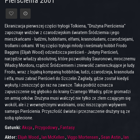
Pierścienia 2001
Ekranizacja pierwszej części trylogii Tolkiena, "Drużyna Pierścienia"
zapoznaje widzów z czarodziejskim światem Śródziemia i jego
mieszkańcami - ludźmi, hobbitami, elfami, krasnoludami, czarodziejami,
trollami i orkami. W tej części trylogii młody i nieśmiały hobbit Frodo
Baggins (Elijah Wood) odziedzicza pierścień - Jedyny Pierścień,
narzędzie władzy absolutnej, które pozwoliłoby Sauronowi, mrocznemu
Władcy Mordoru, rządzić Śródziemiem i zniewolić zamieszkujące je ludy.
Frodo, wraz z lojalną kompanią hobbitów, ludzi, czarodzieja, krasnoluda
i elfa, musi zabrać Pierścień do Szczelin Zagłady, gdzie został kiedyś
wykuty, i zniszczyć go raz na zawsze. Taka podróż oznacza
zapuszczenie się głęboko do krainy Czarnego Władcy, gdzie gromadzi
on armię orków. Drużyna musi walczyć nie tylko ze złem czającym się
wokół, ale i z wewnętrznymi waśniami, oraz niszczącym wpływem
samego Pierścienia. Przyszłość świata i przeznaczenie drużyny są ze
sobą splecione.
Gatunki:
Akcja
,
Przygodowy
,
Fantasy
Aktor:
Elijah Wood
,
Ian McKellen
,
Viggo Mortensen
,
Sean Astin
,
Ian