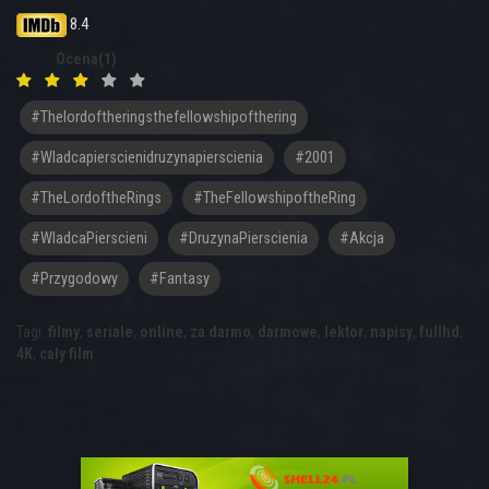
8.4
Ocena(1)
#thelordoftheringsthefellowshipofthering
#wladcapierscienidruzynapierscienia
#2001
#TheLordoftheRings
#TheFellowshipoftheRing
#WladcaPierscieni
#DruzynaPierscienia
#akcja
#przygodowy
#fantasy
Tagi:
filmy
,
seriale
,
online
,
za darmo
,
darmowe
,
lektor
,
napisy
,
fullhd
,
4K
,
cały film