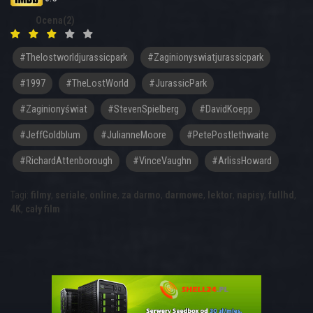
Ocena(2)
#thelostworldjurassicpark
#zaginionyswiatjurassicpark
#1997
#TheLostWorld
#JurassicPark
#Zaginionyświat
#StevenSpielberg
#DavidKoepp
#JeffGoldblum
#JulianneMoore
#PetePostlethwaite
#RichardAttenborough
#VinceVaughn
#ArlissHoward
Tagi:
filmy
,
seriale
,
online
,
za darmo
,
darmowe
,
lektor
,
napisy
,
fullhd
,
4K
,
cały film