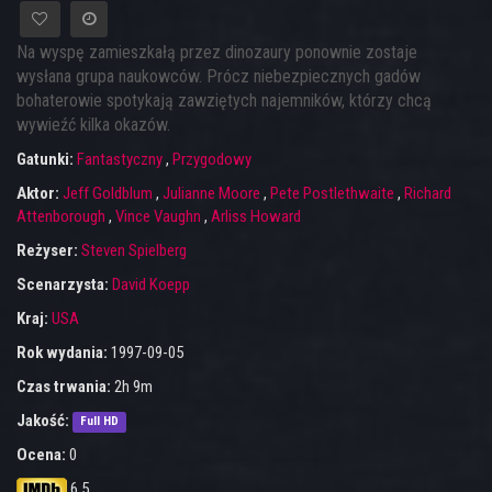
Na wyspę zamieszkałą przez dinozaury ponownie zostaje
wysłana grupa naukowców. Prócz niebezpiecznych gadów
bohaterowie spotykają zawziętych najemników, którzy chcą
wywieźć kilka okazów.
Gatunki:
Fantastyczny
,
Przygodowy
Aktor:
Jeff Goldblum
,
Julianne Moore
,
Pete Postlethwaite
,
Richard
Attenborough
,
Vince Vaughn
,
Arliss Howard
Reżyser:
Steven Spielberg
Scenarzysta:
David Koepp
Kraj:
USA
Rok wydania:
1997-09-05
Czas trwania:
2h 9m
Jakość:
Full HD
Ocena:
0
6.5