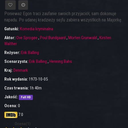
Ponieważ Egon traci zaufanie swoich przyjaciół, sam dokonuje
napadu. Po udanej kradzieży sejfu zabiera wszystkich na Majorkę.
Gatunki:
Komedia kryminalna
Aktor:
Ove Sprogøe
,
Poul Bundgaard
,
Morten Grunwald
,
Kirsten
Walther
Reżyser:
Erik Balling
Scenarzysta:
Erik Balling
,
Henning Bahs
Kraj:
Denmark
Rok wydania:
1973-10-05
Czas trwania:
1h 40m
Jakość:
Full HD
Ocena:
0
7.0
Ocena(1)