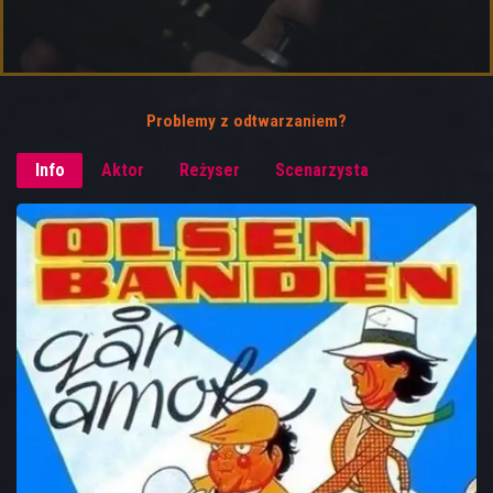
Problemy z odtwarzaniem?
Info
Aktor
Reżyser
Scenarzysta