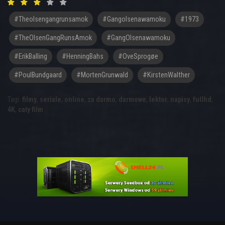
#theolsengangrunsamok
#gangolsenawamoku
#1973
#TheOlsenGangRunsAmok
#GangOlsenawamoku
#ErikBalling
#HenningBahs
#OveSprogøe
#PoulBundgaard
#MortenGrunwald
#KirstenWalther
Tagi:
filmy
,
seriale
,
online
,
za darmo
,
darmowe
,
lektor
,
napisy
,
fullhd
,
4K
,
cały film