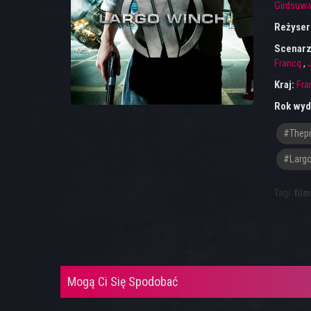
Girdsuw
Reżyser
Scenarz
Francq
,
Kraj:
Fra
Rok wyd
#thepr
#Larg
Tagi:
film
Mogą Ci Się Spodobać