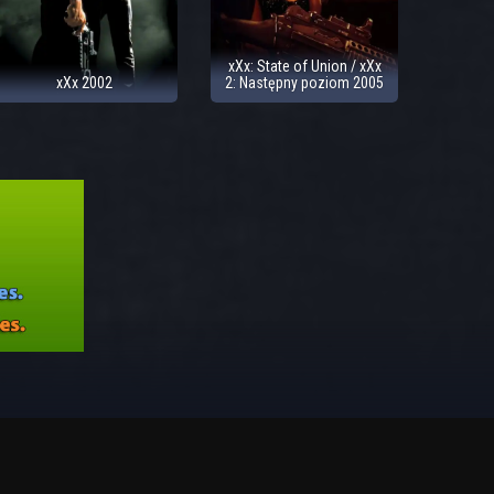
xXx: State of Union / xXx
xXx 2002
2: Następny poziom 2005