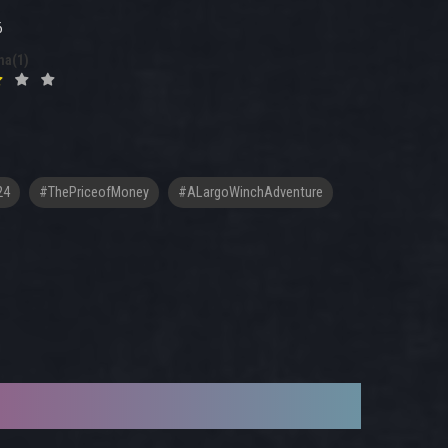
6
na(1)
24
#ThePriceofMoney
#ALargoWinchAdventure