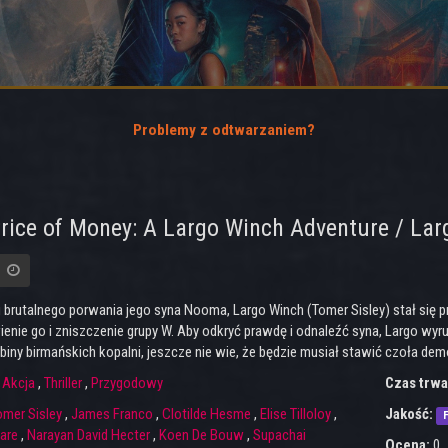
Problemy z odtwarzaniem?
rice of Money: A Largo Winch Adventure / Lar
 brutalnego porwania jego syna Nooma, Largo Winch (Tomer Sisley) stał się 
ienie go i zniszczenie grupy W. Aby odkryć prawdę i odnaleźć syna, Largo wy
ębiny birmańskich kopalni, jeszcze nie wie, że będzie musiał stawić czoła de
:
Akcja
,
Thriller
,
Przygodowy
Czas trwa
omer Sisley
,
James Franco
,
Clotilde Hesme
,
Elise Tilloloy
,
Jakość:
F
are
,
Narayan David Hecter
,
Koen De Bouw
,
Supachai
Ocena:
0