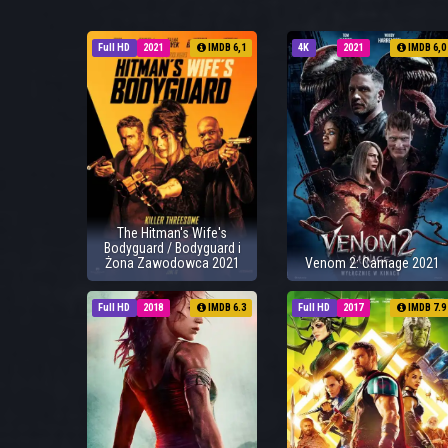
Full HD
2021
IMDB 6,1
4K
2021
IMDB 6,0
The Hitman's Wife's
Bodyguard / Bodyguard i
Żona Zawodowca 2021
Venom 2: Carnage 2021
Full HD
2018
IMDB 6.3
Full HD
2017
IMDB 7.9