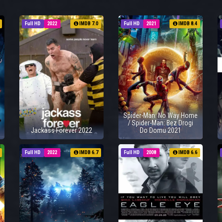
Full HD
2022
IMDB 7.0
Full HD
2021
IMDB 8.4
Spider-Man: No Way Home
/ Spider-Man: Bez Drogi
Jackass Forever 2022
Do Domu 2021
Full HD
2022
IMDB 6.7
Full HD
2008
IMDB 6.6