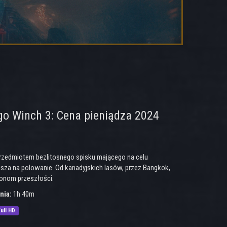
go Winch 3: Cena pieniądza 2024
przedmiotem bezlitosnego spisku mającego na celu
rusza na polowanie. Od kanadyjskich lasów, przez Bangkok,
monom przeszłości.
nia:
1h 40m
ull HD