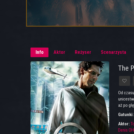
Info
Aktor
Reżyser
Scenarzysta
The P
Od czasu
unicestw
aż po gł
Gatunki
Aktor:
T
Denis OH