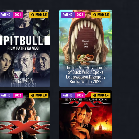
Full HD
2021
IMDB 4.5
Full HD
2022
IMDB 4.5
The Ice Age Adventures
of Buck Wild / Epoka
Lodowcowa Przygody
Pitbull 2021
Bucka Wild'a 2022
Full HD
2002
IMDB 5.8
Full HD
2005
IMDB 4.4