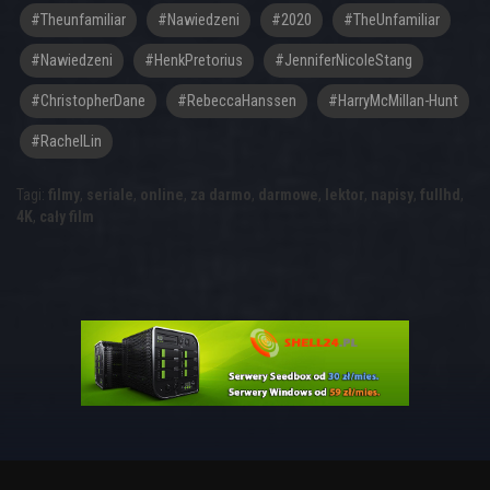
#theunfamiliar
#nawiedzeni
#2020
#TheUnfamiliar
#Nawiedzeni
#HenkPretorius
#JenniferNicoleStang
#ChristopherDane
#RebeccaHanssen
#HarryMcMillan-Hunt
#RachelLin
Tagi:
filmy
,
seriale
,
online
,
za darmo
,
darmowe
,
lektor
,
napisy
,
fullhd
,
4K
,
cały film