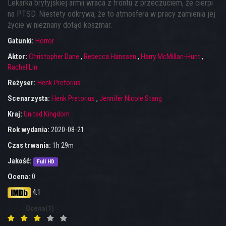
Lekarka brytyjskiej armii wraca z frontu z przeczuciem, że cierpi
na PTSD. Niestety odkrywa, że to atmosfera w pracy zamienia jej
życie w nieznany dotąd koszmar.
Gatunki:
Horror
Aktor:
Christopher Dane
,
Rebecca Hanssen
,
Harry McMillan-Hunt
,
Rachel Lin
Reżyser:
Henk Pretorius
Scenarzysta:
Henk Pretorius
,
Jennifer Nicole Stang
Kraj:
United Kingdom
Rok wydania:
2020-08-21
Czas trwania:
1h 29m
Jakość:
Full HD
Ocena:
0
4.1
Ocena(1)