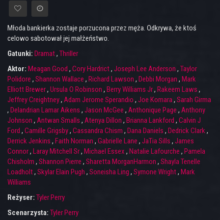
Młoda bankierka zostaje porzucona przez męża. Odkrywa, że ktoś
celowo sabotował jej małżeństwo.
Gatunki:
Dramat
,
Thriller
Aktor:
Meagan Good
,
Cory Hardrict
,
Joseph Lee Anderson
,
Taylor
Polidore
,
Shannon Wallace
,
Richard Lawson
,
Debbi Morgan
,
Mark
Elliott Brewer
,
Ursula O Robinson
,
Berry Williams Jr
,
Rakeem Laws
,
Jeffrey Creightney
,
Adam Jerome Sperandio
,
Joe Komara
,
Sarah Girma
,
Delandrian Lamar Aikens
,
Jason McGee
,
Anthonique Page
,
Anthony
Johnson
,
Antwan Smalls
,
Atenya Dillon
,
Brianna Lankford
,
Calvin J
Ford
,
Camille Grigsby
,
Cassandra Chism
,
Dana Daniels
,
Dedrick Clark
,
Derrick Jenkins
,
Faith Norman
,
Gabrielle Lane
,
JaTia Sills
,
James
Connor
,
Laray Mitchell Sr
,
Michael Essex
,
Natalie Lafourche
,
Pamela
Chisholm
,
Shannon Pierre
,
Sharetta MorganHarmon
,
Shayla Tenelle
Loadholt
,
Skylar Elain Pugh
,
Soneisha Ling
,
Symone Wright
,
Mark
Williams
Reżyser:
Tyler Perry
Scenarzysta:
Tyler Perry