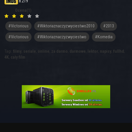
8.219
Ocena(1)
#victorious
#wiktoriaznaczyzwyciestwo2010
#2013
#Victorious
#Wiktoriaznaczyzwyciestwo
#komedia
Tagi:
filmy
,
seriale
,
online
,
za darmo
,
darmowe
,
lektor
,
napisy
,
fullhd
,
4K
,
cały film