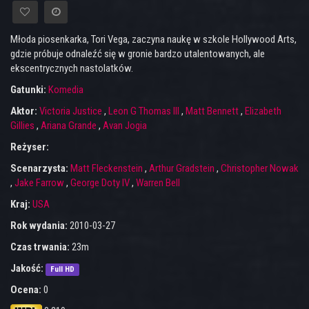
Młoda piosenkarka, Tori Vega, zaczyna naukę w szkole Hollywood Arts,
gdzie próbuje odnaleźć się w gronie bardzo utalentowanych, ale
ekscentrycznych nastolatków.
Gatunki:
Komedia
Aktor:
Victoria Justice
,
Leon G Thomas III
,
Matt Bennett
,
Elizabeth
Gillies
,
Ariana Grande
,
Avan Jogia
Reżyser:
Scenarzysta:
Matt Fleckenstein
,
Arthur Gradstein
,
Christopher Nowak
,
Jake Farrow
,
George Doty IV
,
Warren Bell
Kraj:
USA
Rok wydania:
2010-03-27
Czas trwania:
23m
Jakość:
Full HD
Ocena:
0