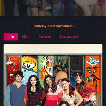
Problemy z odtwarzaniem?
Info
Aktor
Reżyser
Scenarzysta