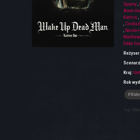
Spaeny
,
Annie Ha
Karitzis
,
,
Cecilia B
,
Nicola 
Matthew
Eddie Go
Reżyser
Scenarz
Kraj:
Uni
Rok wyd
#wake
Tagi:
film