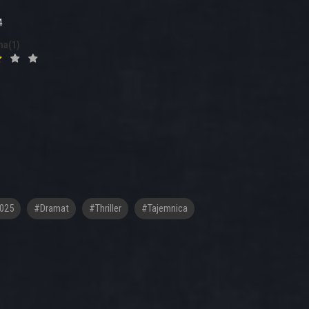
4
na(1)
025
#Dramat
#Thriller
#Tajemnica