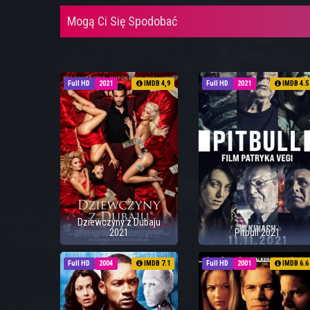
Mogą Ci Się Spodobać
Full HD
2021
IMDB 4,9
Full HD
2021
IMDB 4.5
Dziewczyny z Dubaju
2021
Pitbull 2021
Full HD
2004
IMDB 7.1
Full HD
2001
IMDB 6.6