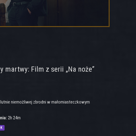
 martwy: Film z serii „Na noże”
olutnie niemożliwej zbrodni w małomiasteczkowym
nia:
2h 24m
4K