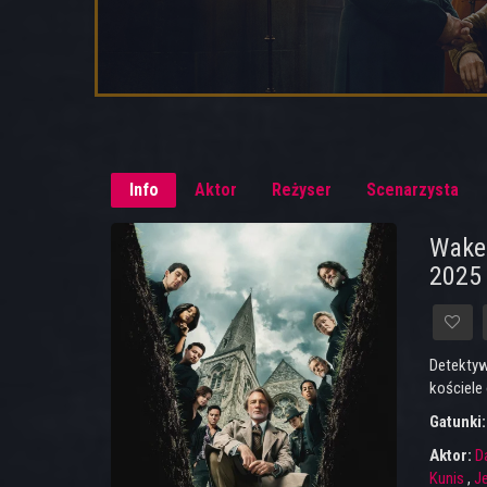
Info
Aktor
Reżyser
Scenarzysta
Wake 
2025
Detektyw
kościele 
Gatunki
Aktor:
Da
Kunis
,
J