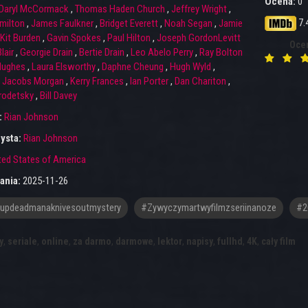
Ocena:
0
Daryl McCormack
,
Thomas Haden Church
,
Jeffrey Wright
,
7.
milton
,
James Faulkner
,
Bridget Everett
,
Noah Segan
,
Jamie
Kit Burden
,
Gavin Spokes
,
Paul Hilton
,
Joseph GordonLevitt
Oce
lair
,
Georgie Drain
,
Bertie Drain
,
Leo Abelo Perry
,
Ray Bolton
Hughes
,
Laura Elsworthy
,
Daphne Cheung
,
Hugh Wyld
,
 Jacobs Morgan
,
Kerry Frances
,
Ian Porter
,
Dan Chariton
,
rodetsky
,
Bill Davey
:
Rian Johnson
ysta:
Rian Johnson
ted States of America
ania:
2025-11-26
updeadmanaknivesoutmystery
#zywyczymartwyfilmzseriinanoze
#2
y
,
seriale
,
online
,
za darmo
,
darmowe
,
lektor
,
napisy
,
fullhd
,
4K
,
cały film