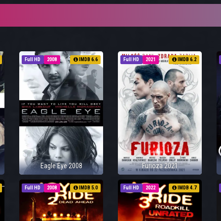
Full HD
2008
IMDB 6.6
Full HD
2021
IMDB 6.2
Eagle Eye 2008
Furioza 2021
Full HD
2008
IMDB 5.0
Full HD
2022
IMDB 4.7