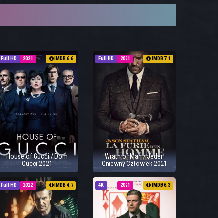
Full HD
2021
IMDB 6.6
Full HD
2021
IMDB 7.1
House of Gucci / Dom
Wrath of Man / Jeden
Gucci 2021
Gniewny Człowiek 2021
Full HD
2022
IMDB 4.7
4K
2021
IMDB 6.3