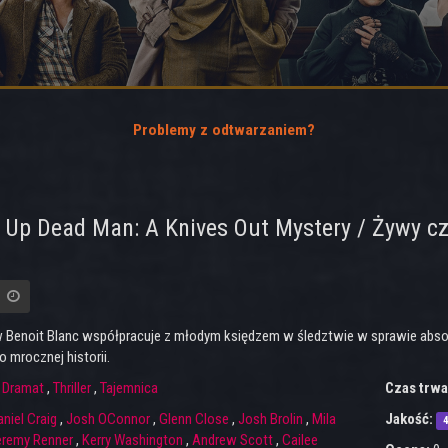
Problemy z odtwarzaniem?
Up Dead Man: A Knives Out Mystery / Żywy czy
 Benoit Blanc współpracuje z młodym księdzem w śledztwie w sprawie abs
o mrocznej historii.
:
Dramat
,
Thriller
,
Tajemnica
Czas trwa
niel Craig
,
Josh OConnor
,
Glenn Close
,
Josh Brolin
,
Mila
Jakość:
eremy Renner
,
Kerry Washington
,
Andrew Scott
,
Cailee