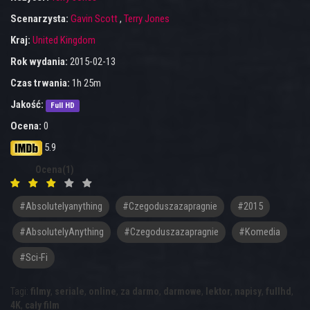
Scenarzysta:
Gavin Scott
,
Terry Jones
Kraj:
United Kingdom
Rok wydania:
2015-02-13
Czas trwania:
1h 25m
Jakość:
Full HD
Ocena:
0
5.9
Ocena(1)
#absolutelyanything
#czegoduszazapragnie
#2015
#AbsolutelyAnything
#Czegoduszazapragnie
#komedia
#sci-Fi
Tagi:
filmy
,
seriale
,
online
,
za darmo
,
darmowe
,
lektor
,
napisy
,
fullhd
,
4K
,
cały film