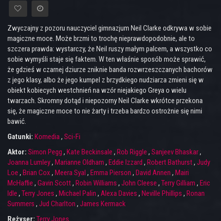
Zwyczajny z pozoru nauczyciel gimnazjum Neil Clarke odkrywa w sobie
magiczne moce. Może brzmi to trochę nieprawdopodobnie, ale to
szczera prawda: wystarczy, że Neil ruszy małym palcem, a wszystko co
sobie wymyśli staje się faktem. W ten właśnie sposób może sprawić,
że gdzieś w czarnej dziurze zniknie banda rozwrzeszczanych bachorów
z jego klasy, albo że jego kumpel z brzydkiego nudziarza zmieni się w
obiekt kobiecych westchnień na wzór niejakiego Greya o wielu
twarzach. Skromny dotąd i niepozorny Neil Clarke wkrótce przekona
się, że magiczne moce to nie żarty i trzeba bardzo ostrożnie się nimi
bawić.
Gatunki:
Komedia
,
Sci-Fi
Aktor:
Simon Pegg
,
Kate Beckinsale
,
Rob Riggle
,
Sanjeev Bhaskar
,
Joanna Lumley
,
Marianne Oldham
,
Eddie Izzard
,
Robert Bathurst
,
Judy
Loe
,
Brian Cox
,
Meera Syal
,
Emma Pierson
,
David Annen
,
Mairi
McHaffie
,
Gavin Scott
,
Robin Williams
,
John Cleese
,
Terry Gilliam
,
Eric
Idle
,
Terry Jones
,
Michael Palin
,
Alexa Davies
,
Neville Phillips
,
Ronan
Summers
,
Jud Charlton
,
James Kermack
Reżyser:
Terry Jones