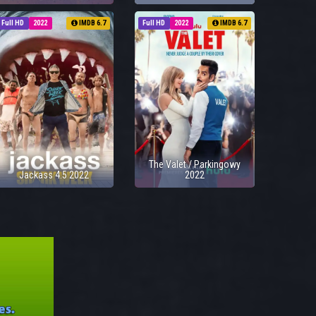
Full HD
2022
IMDB 6.7
Full HD
2022
IMDB 6.7
The Valet / Parkingowy
Jackass 4.5 2022
2022