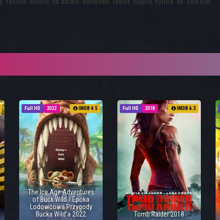
y
,
seriale
,
online
,
za darmo
,
darmowe
,
lektor
,
napisy
,
fullhd
,
4K
,
cały film
Full HD
2022
IMDB 4.5
Full HD
2018
IMDB 6.3
The Ice Age Adventures
of Buck Wild / Epoka
Lodowcowa Przygody
Bucka Wild'a 2022
Tomb Raider 2018