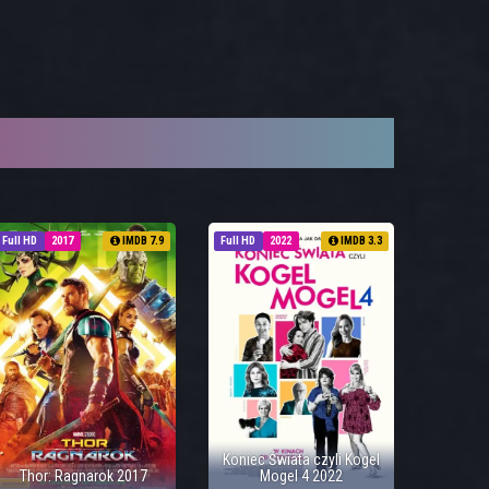
Full HD
2017
IMDB 7.9
Full HD
2022
IMDB 3.3
Koniec Świata czyli Kogel
Thor: Ragnarok 2017
Mogel 4 2022