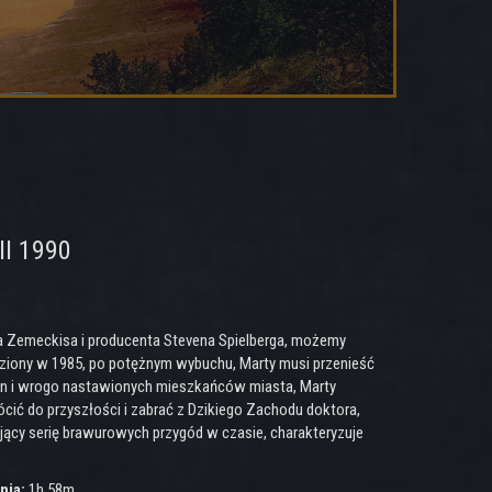
II 1990
rta Zemeckisa i producenta Stevena Spielberga, możemy
ięziony w 1985, po potężnym wybuchu, Marty musi przenieść
dian i wrogo nastawionych mieszkańców miasta, Marty
ócić do przyszłości i zabrać z Dzikiego Zachodu doktora,
kający serię brawurowych przygód w czasie, charakteryzuje
nia:
1h 58m