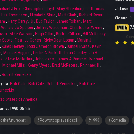
ichael J Fox
,
Christopher Lloyd
,
Mary Steenburgen
,
Thomas
Jakość:
F
,
Lea Thompson
,
Elisabeth Shue
,
Matt Clark
,
Richard Dysart
,
Ocena:
0
ram
,
Harry Carey
,
Jr
,
Dub Taylor
,
James Tolkan
,
Marc
7.
,
Wendie Jo Sperber
,
Jeffrey Weissman
,
Christopher Wynne
,
ivan
,
Mike Watson
,
Hugh Gillin
,
Burton Gilliam
,
Bill McKinney
Oce
 Scott
,
Flea
,
JJ Cohen
,
Ricky Dean Logan
,
Marvin J
,
Kaleb Henley
,
Todd Cameron Brown
,
Dannel Evans
,
Kevin
y
,
Michael Higgins
,
Leslie A Prickett
,
Dean Cundey
,
Jo B
gs
,
Steve McArthur
,
John Ickes
,
James A Rammel
,
Michael
,
Michael Mills
,
Kenny Myers
,
Brad McPeters
,
Phinnaes D
,
:
Robert Zemeckis
ysta:
Bob Gale
,
Bob Gale
,
Robert Zemeckis
,
Bob Gale
,
emeckis
ted States of America
ania:
1990-05-25
othefuturepartiii
#powrotdoprzyszlosciiii
#1990
#Komedia