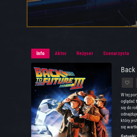
Info
Aktor
Reżyser
Scenarzysta
Back 
W tej po
oglądać 
się do r
odnajduje
który jes
się wart
Gatunki