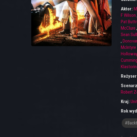
Aktor:
M
F Wilson
Pat Butt
McClure
Sean Sull
,
Donovan
McIntyre
Hollowa
Cummin
Klastorin
Reżyser
Scenarz
Robert Z
Kraj:
Uni
Rok wyd
#backt