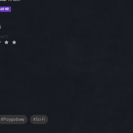
ull HD
5
na(1)
#Przygodowy
#Sci-Fi