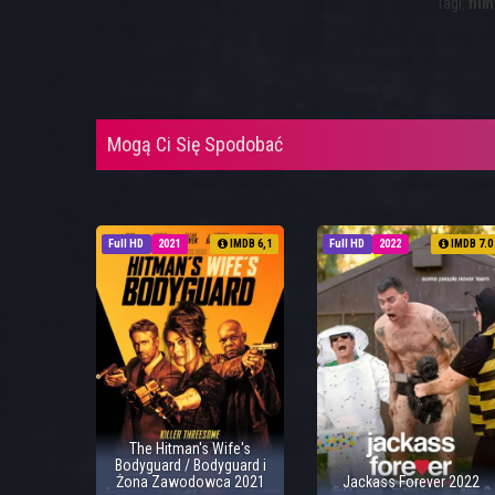
Tagi:
film
Mogą Ci Się Spodobać
Full HD
2021
IMDB 6,1
Full HD
2022
IMDB 7.0
The Hitman's Wife's
Bodyguard / Bodyguard i
Żona Zawodowca 2021
Jackass Forever 2022