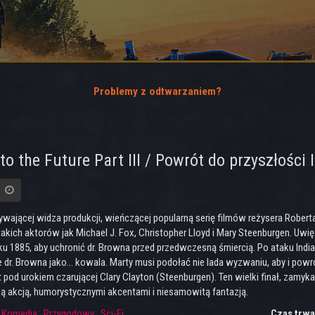
Problemy z odtwarzaniem?
to the Future Part III / Powrót do przyszłości I
rywającej widza produkcji, wieńczącej popularną serię filmów reżysera Robe
takich aktorów jak Michael J. Fox, Christopher Lloyd i Mary Steenburgen. Uw
oku 1885, aby uchronić dr. Browna przed przedwczesną śmiercią. Po ataku In
 dr. Browna jako... kowala. Marty musi podołać nie lada wyzwaniu, aby i powr
t pod urokiem czarującej Clary Clayton (Steenburgen). Ten wielki finał, zamy
ką akcją, humorystycznymi akcentami i niesamowitą fantazją.
:
Komedia
,
Przygodowy
,
Sci-Fi
Czas trwa