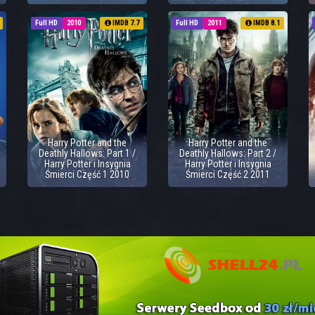
Full HD
2010
IMDB 7.7
Full HD
2011
IMDB 8.1
Harry Potter and the
Harry Potter and the
Deathly Hallows: Part 1 /
Deathly Hallows: Part 2 /
Harry Potter i Insygnia
Harry Potter i Insygnia
Śmierci Część 1 2010
Śmierci Część 2 2011