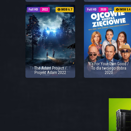
Full HD
2022
IMDB 6.7
Full HD
2020
IMDB 5.4
It's For Your Own Good /
The Adam Project /
To dla twojego dobra
Projekt Adam 2022
2020