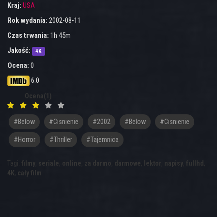
Kraj:
USA
Rok wydania:
2002-08-11
Czas trwania:
1h 45m
Jakość:
4K
Ocena:
0
6.0
Ocena(1)
#below
#cisnienie
#2002
#Below
#Cisnienie
#horror
#thriller
#tajemnica
Tagi:
filmy
,
seriale
,
online
,
za darmo
,
darmowe
,
lektor
,
napisy
,
fullhd
,
4K
,
cały film