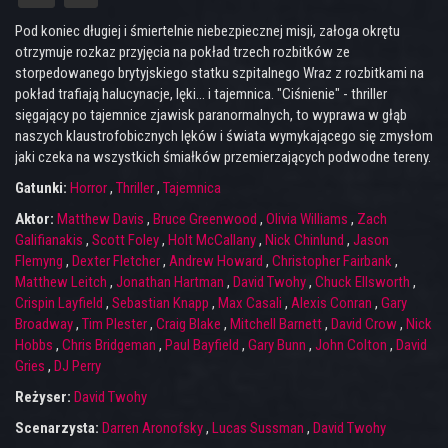
Pod koniec długiej i śmiertelnie niebezpiecznej misji, załoga okrętu
otrzymuje rozkaz przyjęcia na pokład trzech rozbitków ze
storpedowanego brytyjskiego statku szpitalnego Wraz z rozbitkami na
pokład trafiają halucynacje, lęki... i tajemnica. "Ciśnienie" - thriller
sięgający po tajemnice zjawisk paranormalnych, to wyprawa w głąb
naszych klaustrofobicznych lęków i świata wymykającego się zmysłom
jaki czeka na wszystkich śmiałków przemierzających podwodne tereny.
Gatunki:
Horror
,
Thriller
,
Tajemnica
Aktor:
Matthew Davis
,
Bruce Greenwood
,
Olivia Williams
,
Zach
Galifianakis
,
Scott Foley
,
Holt McCallany
,
Nick Chinlund
,
Jason
Flemyng
,
Dexter Fletcher
,
Andrew Howard
,
Christopher Fairbank
,
Matthew Leitch
,
Jonathan Hartman
,
David Twohy
,
Chuck Ellsworth
,
Crispin Layfield
,
Sebastian Knapp
,
Max Casali
,
Alexis Conran
,
Gary
Broadway
,
Tim Plester
,
Craig Blake
,
Mitchell Barnett
,
David Crow
,
Nick
Hobbs
,
Chris Bridgeman
,
Paul Bayfield
,
Gary Bunn
,
John Colton
,
David
Gries
,
DJ Perry
Reżyser:
David Twohy
Scenarzysta:
Darren Aronofsky
,
Lucas Sussman
,
David Twohy