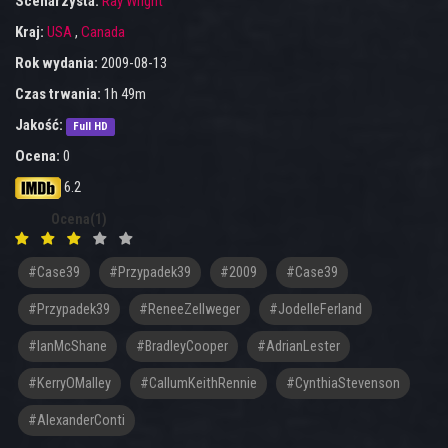
Scenarzysta:
Ray Wright
Kraj:
USA
,
Canada
Rok wydania:
2009-08-13
Czas trwania:
1h 49m
Jakość:
Full HD
Ocena:
0
6.2
Ocena(1)
#case39
#przypadek39
#2009
#Case39
#Przypadek39
#ReneeZellweger
#JodelleFerland
#IanMcShane
#BradleyCooper
#AdrianLester
#KerryOMalley
#CallumKeithRennie
#CynthiaStevenson
#AlexanderConti