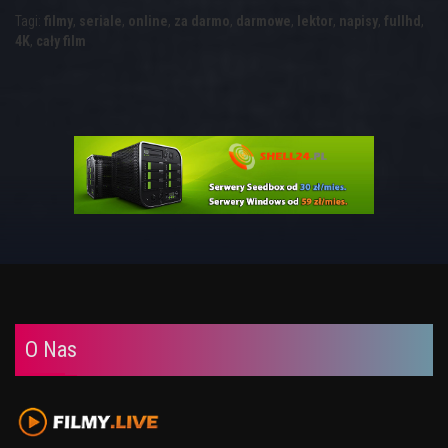
Tagi:
filmy
,
seriale
,
online
,
za darmo
,
darmowe
,
lektor
,
napisy
,
fullhd
,
4K
,
cały film
O Nas