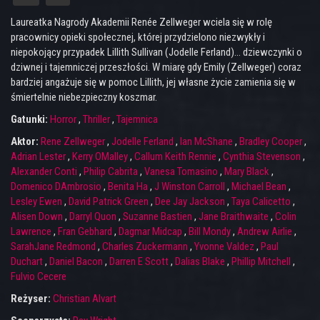
Laureatka Nagrody Akademii Renée Zellweger wciela się w rolę
pracownicy opieki społecznej, której przydzielono niezwykły i
niepokojący przypadek Lillith Sullivan (Jodelle Ferland)… dziewczynki o
dziwnej i tajemniczej przeszłości. W miarę gdy Emily (Zellweger) coraz
bardziej angażuje się w pomoc Lillith, jej własne życie zamienia się w
śmiertelnie niebezpieczny koszmar.
Gatunki:
Horror
,
Thriller
,
Tajemnica
Aktor:
Rene Zellweger
,
Jodelle Ferland
,
Ian McShane
,
Bradley Cooper
,
Adrian Lester
,
Kerry OMalley
,
Callum Keith Rennie
,
Cynthia Stevenson
,
Alexander Conti
,
Philip Cabrita
,
Vanesa Tomasino
,
Mary Black
,
Domenico DAmbrosio
,
Benita Ha
,
J Winston Carroll
,
Michael Bean
,
Lesley Ewen
,
David Patrick Green
,
Dee Jay Jackson
,
Taya Calicetto
,
Alisen Down
,
Darryl Quon
,
Suzanne Bastien
,
Jane Braithwaite
,
Colin
Lawrence
,
Fran Gebhard
,
Dagmar Midcap
,
Bill Mondy
,
Andrew Airlie
,
SarahJane Redmond
,
Charles Zuckermann
,
Yvonne Valdez
,
Paul
Duchart
,
Daniel Bacon
,
Darren E Scott
,
Dalias Blake
,
Phillip Mitchell
,
Fulvio Cecere
Reżyser:
Christian Alvart