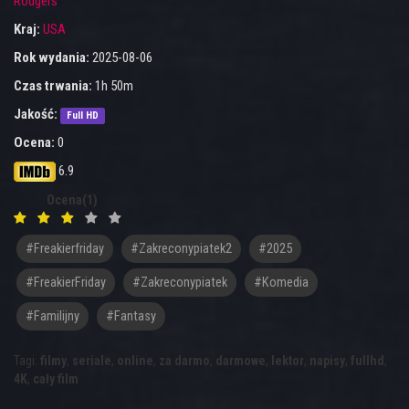
Rodgers
Kraj:
USA
Rok wydania:
2025-08-06
Czas trwania:
1h 50m
Jakość:
Full HD
Ocena:
0
6.9
Ocena(1)
#freakierfriday
#zakreconypiatek2
#2025
#FreakierFriday
#Zakreconypiatek
#komedia
#familijny
#fantasy
Tagi:
filmy
,
seriale
,
online
,
za darmo
,
darmowe
,
lektor
,
napisy
,
fullhd
,
4K
,
cały film