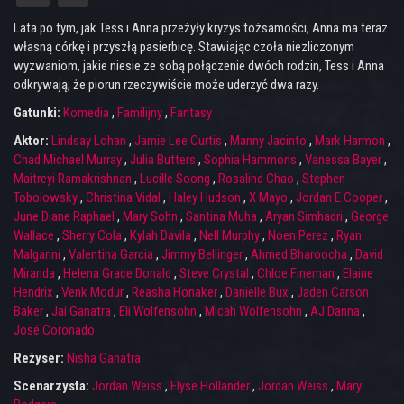
Lata po tym, jak Tess i Anna przeżyły kryzys tożsamości, Anna ma teraz
własną córkę i przyszłą pasierbicę. Stawiając czoła niezliczonym
wyzwaniom, jakie niesie ze sobą połączenie dwóch rodzin, Tess i Anna
odkrywają, że piorun rzeczywiście może uderzyć dwa razy.
Gatunki:
Komedia
,
Familijny
,
Fantasy
Aktor:
Lindsay Lohan
,
Jamie Lee Curtis
,
Manny Jacinto
,
Mark Harmon
,
Chad Michael Murray
,
Julia Butters
,
Sophia Hammons
,
Vanessa Bayer
,
Maitreyi Ramakrishnan
,
Lucille Soong
,
Rosalind Chao
,
Stephen
Tobolowsky
,
Christina Vidal
,
Haley Hudson
,
X Mayo
,
Jordan E Cooper
,
June Diane Raphael
,
Mary Sohn
,
Santina Muha
,
Aryan Simhadri
,
George
Wallace
,
Sherry Cola
,
Kylah Davila
,
Nell Murphy
,
Noen Perez
,
Ryan
Malgarini
,
Valentina Garcia
,
Jimmy Bellinger
,
Ahmed Bharoocha
,
David
Miranda
,
Helena Grace Donald
,
Steve Crystal
,
Chloe Fineman
,
Elaine
Hendrix
,
Venk Modur
,
Reasha Honaker
,
Danielle Bux
,
Jaden Carson
Baker
,
Jai Ganatra
,
Eli Wolfensohn
,
Micah Wolfensohn
,
AJ Danna
,
José Coronado
Reżyser:
Nisha Ganatra
Scenarzysta:
Jordan Weiss
,
Elyse Hollander
,
Jordan Weiss
,
Mary