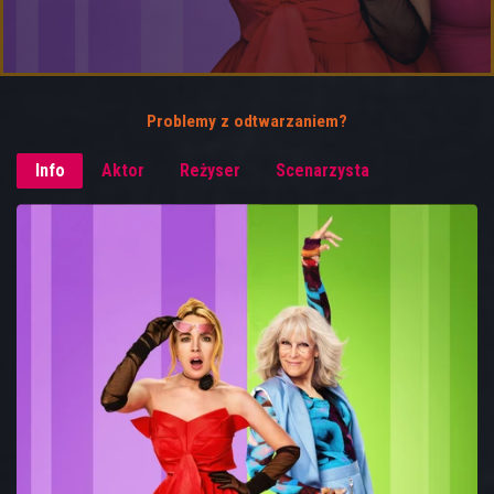
Problemy z odtwarzaniem?
Info
Aktor
Reżyser
Scenarzysta