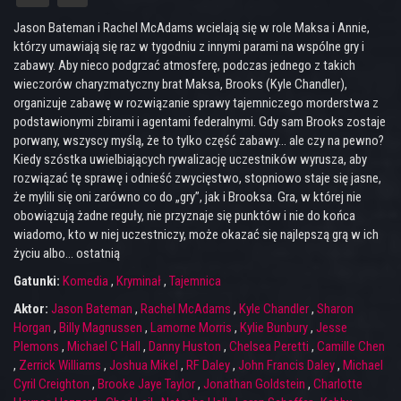
Jason Bateman i Rachel McAdams wcielają się w role Maksa i Annie,
którzy umawiają się raz w tygodniu z innymi parami na wspólne gry i
zabawy. Aby nieco podgrzać atmosferę, podczas jednego z takich
wieczorów charyzmatyczny brat Maksa, Brooks (Kyle Chandler),
organizuje zabawę w rozwiązanie sprawy tajemniczego morderstwa z
podstawionymi zbirami i agentami federalnymi. Gdy sam Brooks zostaje
porwany, wszyscy myślą, że to tylko część zabawy... ale czy na pewno?
Kiedy szóstka uwielbiających rywalizację uczestników wyrusza, aby
rozwiązać tę sprawę i odnieść zwycięstwo, stopniowo staje się jasne,
że mylili się oni zarówno co do „gry”, jak i Brooksa. Gra, w której nie
obowiązują żadne reguły, nie przyznaje się punktów i nie do końca
wiadomo, kto w niej uczestniczy, może okazać się najlepszą grą w ich
życiu albo… ostatnią
Gatunki:
Komedia
,
Kryminał
,
Tajemnica
Aktor:
Jason Bateman
,
Rachel McAdams
,
Kyle Chandler
,
Sharon
Horgan
,
Billy Magnussen
,
Lamorne Morris
,
Kylie Bunbury
,
Jesse
Plemons
,
Michael C Hall
,
Danny Huston
,
Chelsea Peretti
,
Camille Chen
,
Zerrick Williams
,
Joshua Mikel
,
RF Daley
,
John Francis Daley
,
Michael
Cyril Creighton
,
Brooke Jaye Taylor
,
Jonathan Goldstein
,
Charlotte