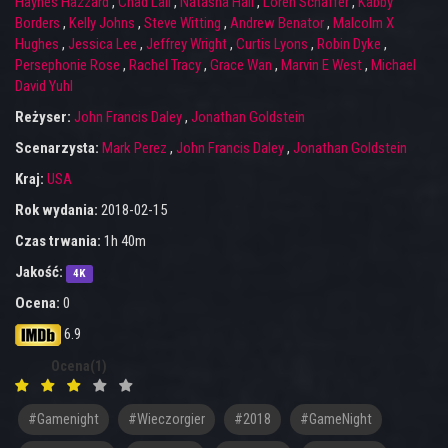
Haynes Hazzard
,
Chad Lail
,
Natasha Hall
,
Loren Schaffer
,
Kabby
Borders
,
Kelly Johns
,
Steve Witting
,
Andrew Benator
,
Malcolm X
Hughes
,
Jessica Lee
,
Jeffrey Wright
,
Curtis Lyons
,
Robin Dyke
,
Persephonie Rose
,
Rachel Tracy
,
Grace Wan
,
Marvin E West
,
Michael
David Yuhl
Reżyser:
John Francis Daley
,
Jonathan Goldstein
Scenarzysta:
Mark Perez
,
John Francis Daley
,
Jonathan Goldstein
Kraj:
USA
Rok wydania:
2018-02-15
Czas trwania:
1h 40m
Jakość:
4K
Ocena:
0
6.9
Ocena(1)
#gamenight
#wieczorgier
#2018
#GameNight