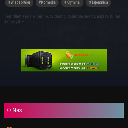
#WieczorGier
#komedia
#kryminal
#tajemnica
Tagi:
filmy
,
seriale
,
online
,
za darmo
,
darmowe
,
lektor
,
napisy
,
fullhd
,
4K
,
cały film
O Nas